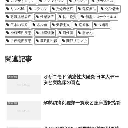
ミノサイクリン
ミノマイシン
リウマチ
リボソーム
リンパ球
レクチン
光線過敏症
免疫療法
化学構造
呼吸器感染症
性感染症
抗生物質
新型コロナウイルス
日本の医療
末梢血
気管支炎
病原体
皮膚科
神経変性疾患
神経細胞
耐性菌
肺がん
自己免疫疾患
薬剤耐性菌
関節リウマチ
関連記事
オザニモド 潰瘍性大腸炎 日本人デー
医療情報
タと実臨床の盲点
解熱鎮痛剤種類一覧表と臨床選択指針
医療情報