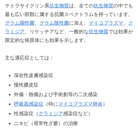
テトラサイクリン系
抗生物質
は、全ての
抗生物質
の中でも
最も広い部類に属する抗菌スペクトラムを持っています。
グラム陽性菌
、
グラム陰性菌
に加え、
マイコプラズマ
、
ク
ラミジア
、リケッチアなど、一般的な
抗生物質
では効果が
限定的な病原体にも効果を示します。
主な適応症としては：
深在性皮膚感染症
慢性膿皮症
外傷・熱傷および手術創等の二次感染
呼吸器感染症
（特に
マイコプラズマ
肺炎
）
性感染症（
クラミジア
感染症など）
ニキビ（尋常性ざ瘡）の治療