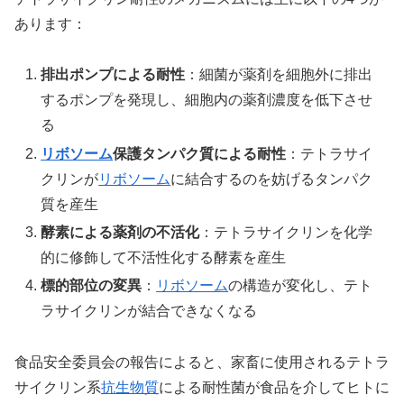
あります：
排出ポンプによる耐性
：細菌が薬剤を細胞外に排出
するポンプを発現し、細胞内の薬剤濃度を低下させ
る
リボソーム
保護タンパク質による耐性
：テトラサイ
クリンが
リボソーム
に結合するのを妨げるタンパク
質を産生
酵素による薬剤の不活化
：テトラサイクリンを化学
的に修飾して不活性化する酵素を産生
標的部位の変異
：
リボソーム
の構造が変化し、テト
ラサイクリンが結合できなくなる
食品安全委員会の報告によると、家畜に使用されるテトラ
サイクリン系
抗生物質
による耐性菌が食品を介してヒトに