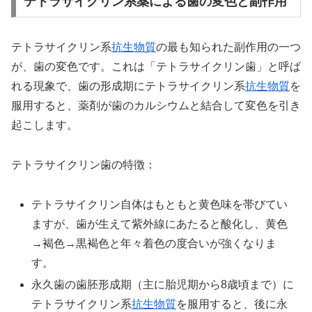
テトラサイクリン系薬による歯の変色と副作用
テトラサイクリン系
抗生物質
の最も知られた副作用の一つ
が、歯の変色です。これは「テトラサイクリン歯」と呼ば
れる現象で、歯の形成期にテトラサイクリン系
抗生物質
を
服用すると、薬剤が歯のカルシウムと結合して変色を引き
起こします。
テトラサイクリン歯の特徴：
テトラサイクリン自体はもともと黄色味を帯びてい
ますが、歯が生えて紫外線にあたると酸化し、黄色
→褐色→黒褐色と年々着色の度合いが強くなりま
す。
永久歯の歯胚形成期（主に胎児期から8歳頃まで）に
テトラサイクリン系
抗生物質
を服用すると、後に永