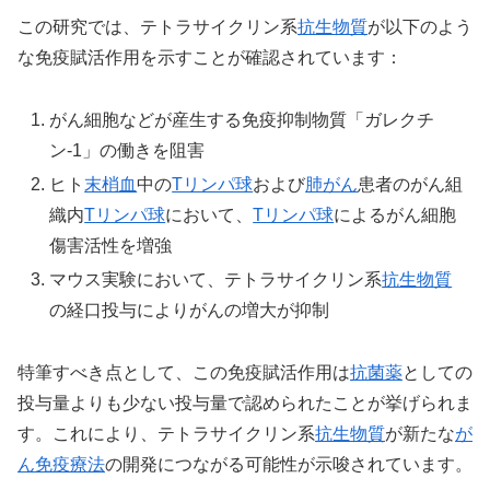
この研究では、テトラサイクリン系
抗生物質
が以下のよう
な免疫賦活作用を示すことが確認されています：
がん細胞などが産生する免疫抑制物質「ガレクチ
ン-1」の働きを阻害
ヒト
末梢血
中の
Tリンパ球
および
肺がん
患者のがん組
織内
Tリンパ球
において、
Tリンパ球
によるがん細胞
傷害活性を増強
マウス実験において、テトラサイクリン系
抗生物質
の経口投与によりがんの増大が抑制
特筆すべき点として、この免疫賦活作用は
抗菌薬
としての
投与量よりも少ない投与量で認められたことが挙げられま
す。これにより、テトラサイクリン系
抗生物質
が新たな
が
ん免疫療法
の開発につながる可能性が示唆されています。