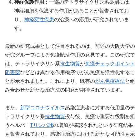
神経保護作用
：一部のテトラサイクリン系薬剤には
神経細胞を保護する作用があることが報告されてお
り、
神経変性疾患
の治療への応用が研究されていま
す。
最新の研究成果として注目されるのは、前述の大阪大学の
研究グループによる免疫賦活作用の発見です。この研究で
は、テトラサイクリン系
抗生物質
が
免疫チェックポイント
阻害薬
などとは異なる作用機序でがん免疫を活性化するこ
とが示されました。これにより、既存の
がん免疫療法
と組
み合わせた新たな治療法の開発が期待されています。
また、
新型コロナウイルス
感染症患者に対する低用量のテ
トラサイクリン系
抗生物質
投与後、免疫で重要な役割を担
うヘルパー
Tリンパ球
の増加が確認されたという研究結果
も報告されており、感染症治療における新たな可能性も示