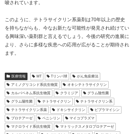
唆されています。
このように、テトラサイクリン系薬剤は70年以上の歴史
を持ちながらも、今なお新たな可能性が発見され続けてい
る興味深い薬剤群と言えるでしょう。今後の研究の進展に
より、さらに多様な疾患への応用が広がることが期待され
ます。
医療情報
MT
Tリンパ球
がん免疫療法
アミノグリコシド系抗生物質
オキシテトラサイクリン
カルバペネム系抗生物質
クラミジア
グラム陰性菌
グラム陽性菌
テトラサイクリン
テトラサイクリン系
テトラサイクリン系薬
ドキシサイクリン
ビブラマイシン
プロテアーゼ
ペニシリン
マイコプラズマ
マクロライド系抗生物質
マトリックスメタロプロテアーゼ