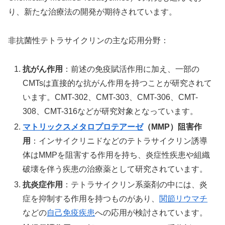
り、新たな治療法の開発が期待されています。
非抗菌性テトラサイクリンの主な応用分野：
抗がん作用
：前述の免疫賦活作用に加え、一部の
CMTsは直接的な抗がん作用を持つことが研究されて
います。CMT-302、CMT-303、CMT-306、CMT-
308、CMT-316などが研究対象となっています。
マトリックスメタロプロテアーゼ
（MMP）阻害作
用
：インサイクリニドなどのテトラサイクリン誘導
体はMMPを阻害する作用を持ち、炎症性疾患や組織
破壊を伴う疾患の治療薬として研究されています。
抗炎症作用
：テトラサイクリン系薬剤の中には、炎
症を抑制する作用を持つものがあり、
関節リウマチ
などの
自己免疫疾患
への応用が検討されています。