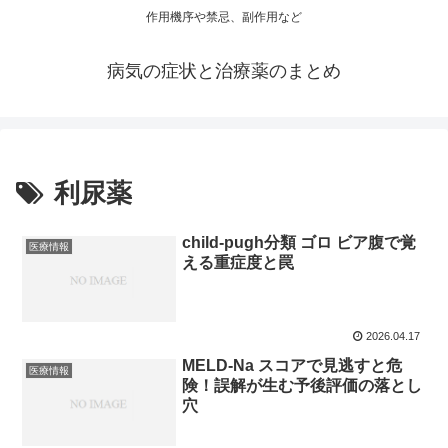
作用機序や禁忌、副作用など
病気の症状と治療薬のまとめ
利尿薬
child-pugh分類 ゴロ ビア腹で覚
医療情報
える重症度と罠
2026.04.17
MELD-Na スコアで見逃すと危
医療情報
険！誤解が生む予後評価の落とし
穴