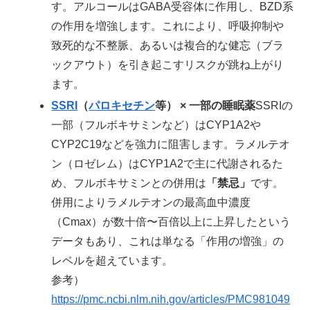
す。アルコールはGABA受容体に作用し、BZD系
の作用を増強します。これにより、呼吸抑制や
致死的な不整脈、あるいは複合的な健忘（ブラ
ックアウト）を引き起こすリスクが跳ね上がり
ます。
SSRI
（
パロキセチン
等） × 一部の睡眠薬
SSRIの
一部（フルボキサミンなど）はCYP1A2や
CYP2C19などを強力に阻害します。ラメルテオ
ン（ロゼレム）はCYP1A2で主に代謝されるた
め、フルボキサミンとの併用は
「禁忌」
です。
併用によりラメルテオンの最高血中濃度
（Cmax）が数十倍〜百倍以上に上昇したという
データもあり、これは単なる「作用の増強」の
レベルを超えています。
参考）
https://pmc.ncbi.nlm.nih.gov/articles/PMC981049