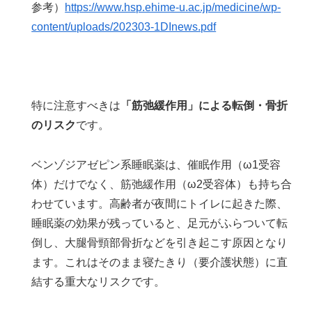
参考）
https://www.hsp.ehime-u.ac.jp/medicine/wp-
content/uploads/202303-1DInews.pdf
特に注意すべきは
「筋弛緩作用」による転倒・骨折
のリスク
です。
ベンゾジアゼピン系睡眠薬は、催眠作用（ω1受容
体）だけでなく、筋弛緩作用（ω2受容体）も持ち合
わせています。高齢者が夜間にトイレに起きた際、
睡眠薬の効果が残っていると、足元がふらついて転
倒し、大腿骨頸部骨折などを引き起こす原因となり
ます。これはそのまま寝たきり（要介護状態）に直
結する重大なリスクです。