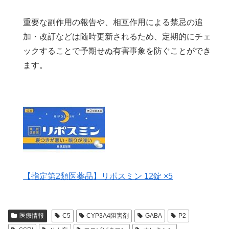
重要な副作用の報告や、相互作用による禁忌の追
加・改訂などは随時更新されるため、定期的にチェ
ックすることで予期せぬ有害事象を防ぐことができ
ます。
【指定第2類医薬品】リポスミン 12錠 ×5
医療情報
C5
CYP3A4阻害剤
GABA
P2