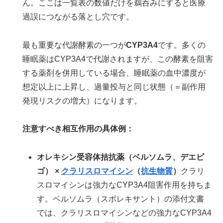
ん。ここは一覧表の数値だけを鵜呑みにすると医療
過誤につながる落とし穴です。
最も重要な代謝酵素の一つが
CYP3A4
です。多くの
睡眠薬はCYP3A4で代謝されますが、この酵素を阻害
する薬剤を併用している場合、睡眠薬の血中濃度が
想定以上に上昇し、過量投与と同じ状態（＝副作用
発現リスクの増大）になります。
注意すべき相互作用の具体例：
オレキシン受容体拮抗薬（ベルソムラ、デエビ
ゴ） ×
クラリスロマイシン
（
抗生物質
）
クラリ
スロマイシンは強力なCYP3A4阻害作用を持ちま
す。ベルソムラ（スボレキサント）の添付文書
では、クラリスロマイシンなどの強力なCYP3A4