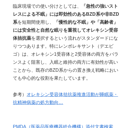
臨床現場での使い分けとしては、
「急性の強いスト
レスによる不眠」には即効性のあるBZD系や非BZD
系
を短期間使用し、
「慢性的な不眠」や「高齢者」
には安全性と自然な眠りを重視してオレキシン受容
体拮抗薬
を選択するという流れがスタンダードにな
りつつあります。特にレンボレキサント（デエビ
ゴ）は、オレキシン1受容体と2受容体の両方をバラ
ンスよく阻害し、入眠と維持の両方に有効性が高い
ことから、既存のBZD系からの置き換え戦略におい
ても中心的な役割を果たしています。
参考）
オレキシン受容体拮抗薬推進活動が睡眠薬・
抗精神病薬の処方動向…
PMDA（医薬品医療機器総合機構）添付文書検索