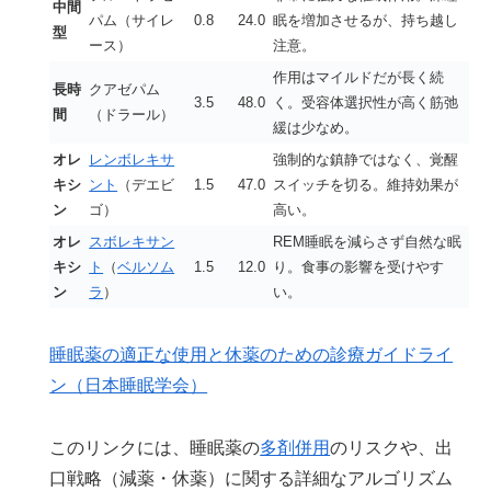
中間
パム（サイレ
0.8
24.0
眠を増加させるが、持ち越し
型
ース）
注意。
作用はマイルドだが長く続
長時
クアゼパム
3.5
48.0
く。受容体選択性が高く筋弛
間
（ドラール）
緩は少なめ。
オレ
レンボレキサ
強制的な鎮静ではなく、覚醒
キシ
ント
（デエビ
1.5
47.0
スイッチを切る。維持効果が
ン
ゴ）
高い。
オレ
スボレキサン
REM睡眠を減らさず自然な眠
キシ
ト
（
ベルソム
1.5
12.0
り。食事の影響を受けやす
ン
ラ
）
い。
睡眠薬の適正な使用と休薬のための診療ガイドライ
ン（日本睡眠学会）
このリンクには、睡眠薬の
多剤併用
のリスクや、出
口戦略（減薬・休薬）に関する詳細なアルゴリズム