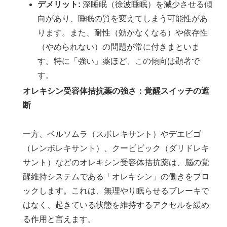
デメリット:
深睡眠（徐波睡眠）を減少させる傾
向があり、睡眠の質を変えてしまう可能性があ
ります。また、耐性（効かなくなる）や依存性
（やめられない）の問題が常に付きまといま
す。特に「強い」薬ほど、この傾向は顕著で
す。
オレキシン受容体拮抗薬の強さ：覚醒スイッチの遮
断
一方、ベルソムラ（スボレキサント）やデエビゴ
（レンボレキサント）、クービビック（ダリドレキ
サント）などのオレキシン受容体拮抗薬は、脳の覚
醒維持システムである「オレキシン」の働きをブロ
ックします。これは、無理やり眠らせるブレーキで
はなく、起きている状態を維持するアクセルを緩め
る作用と言えます。