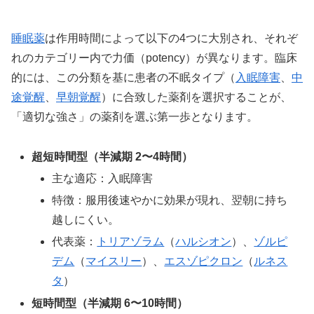
睡眠薬
は作用時間によって以下の4つに大別され、それぞ
れのカテゴリー内で力価（potency）が異なります。臨床
的には、この分類を基に患者の不眠タイプ（
入眠障害
、
中
途覚醒
、
早朝覚醒
）に合致した薬剤を選択することが、
「適切な強さ」の薬剤を選ぶ第一歩となります。
超短時間型（半減期 2〜4時間）
主な適応：入眠障害
特徴：服用後速やかに効果が現れ、翌朝に持ち
越しにくい。
代表薬：
トリアゾラム
（
ハルシオン
）、
ゾルピ
デム
（
マイスリー
）、
エスゾピクロン
（
ルネス
タ
）
短時間型（半減期 6〜10時間）