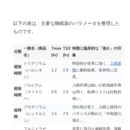
以下の表は、主要な睡眠薬のパラメータを整理した
ものです。
一般名（商品
Tmax
T1/2
特徴と臨床的な「強さ」の印
分類
名）
(hr)
(hr)
象
トリアゾラム
即効性が非常に強く、
入眠困
超短
（ハルシオ
1.2
2.9
難
に劇的効果。依存性に注
時間
ン）
意。
ゾルピデム
入眠作用は鋭いが筋弛緩作用
超短
（マイスリ
0.8
2.0
は弱く、転倒リスクは比較的
時間
ー）
低い。
ブロチゾラム
切れ味が良く、入眠と維持の
短時
（レンドルミ
1.5
7.0
バランスが取れた「中程度の
間
ン）
強さ」。
フルニトラゼ
非常に強力な催眠作用。深睡