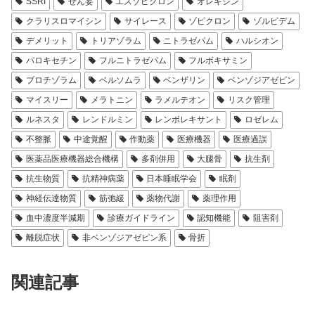
SSRI
せん妄
エスゾピクロン
オレキシン
クラリスロマイシン
サイレース
ゾピクロン
ゾルピデム
デメリット
トリアゾラム
ニトラゼパム
ハルシオン
パロキセチン
フルニトラゼパム
フルボキサミン
ブロチゾラム
ベルソムラ
ベンザリン
ベンゾジアゼピン
マイスリー
メラトニン
ラメルテオン
リスク管理
ルネスタ
レンドルミン
レンボレキサント
ロゼレム
不整脈
中途覚醒
作動薬
医療機器
医療過誤
医薬品医療機器総合機構
多剤併用
大腿骨
抗生剤
抗生物質
抗精神病薬
日本睡眠学会
眠剤
神経伝達物質
筋弛緩
薬物代謝
薬理作用
血中濃度半減期
診療ガイドライン
認知機能
阻害剤
離脱症状
非ベンゾジアゼピン系
骨折
関連記事