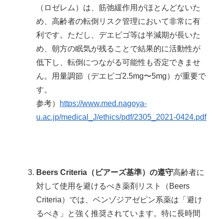
（ロゼレム）は、筋弛緩作用がほとんどないた
め、高齢者の転倒リスク管理において非常に有
利です。ただし、デエビゴ等は半減期が長いた
め、朝方の眠気が残ることで結果的に活動性が
低下し、転倒につながる可能性も否定できませ
ん。用量調節（デエビゴ2.5mg〜5mg）が重要で
す。
参考）
https://www.med.nagoya-
u.ac.jp/medical_J/ethics/pdf/2305_2021-0424.pdf
Beers Criteria（ビアーズ基準）の遵守
高齢者に
対して使用を避けるべき薬剤リスト（Beers
Criteria）では、ベンゾジアゼピン系薬は「避け
るべき」と強く推奨されています。特に長時間