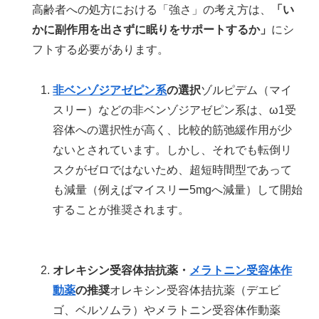
高齢者への処方における「強さ」の考え方は、
「い
かに副作用を出さずに眠りをサポートするか」
にシ
フトする必要があります。
非ベンゾジアゼピン系
の選択
ゾルピデム（マイ
スリー）などの非ベンゾジアゼピン系は、ω1受
容体への選択性が高く、比較的筋弛緩作用が少
ないとされています。しかし、それでも転倒リ
スクがゼロではないため、超短時間型であって
も減量（例えばマイスリー5mgへ減量）して開始
することが推奨されます。
オレキシン受容体拮抗薬・
メラトニン受容体作
動薬
の推奨
オレキシン受容体拮抗薬（デエビ
ゴ、ベルソムラ）やメラトニン受容体作動薬