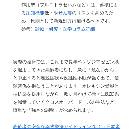
作用型（フルニトラゼパムなど）は、蓄積によ
る
認知機能
低下や
せん妄
のリスクも高めるた
め、原則として新規処方は避けるべきです。
参考）
診療・研究・医学コラム詳細
実際の臨床では、これまで長年ベンゾジアゼピン系
を服用してきた高齢者に対し、急に「危ないから」
と中止すると離脱症状や反跳性不眠が強く出て、信
頼関係を損なうことがあります。オレキシン受容体
拮抗薬を併用しながら、数ヶ月かけて徐々にBZD系
を減量していくクロスオーバードーズの手法など、
慎重な「強さの調整」が求められます。
高齢者の安全な薬物療法ガイドライン2015（日本老