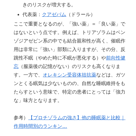
きのリスクが増大する。
代表薬：
クアゼパム
（ドラール）
ここで重要となるのが、「強い薬」＝「良い薬」で
はないという点です。例えば、トリアゾラムはベン
ゾジアゼピン系の中でも結合親和性が高く、催眠作
用は非常に「強い」部類に入りますが、その分、反
跳性不眠（やめた時に不眠が悪化する）や
前向性健
忘
（服薬後の記憶がない）のリスクも高くなりま
す。一方で、
オレキシン受容体拮抗薬
などは、ガツ
ンとくる眠気は少ないものの、自然な睡眠維持をも
たらすという意味で、特定の患者にとっては「強力
な」味方となります。
参考）
【ブロチゾラムの強さ】他の睡眠薬と比較｜
作用時間別のランキン…