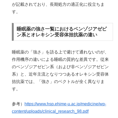
が記載されており、長期処方の適正化に役立ちま
す。
睡眠薬の強さ一覧におけるベンゾジアゼピ
ン系とオレキシン受容体拮抗薬の違い
睡眠薬の「強さ」を語る上で避けて通れないのが、
作用機序の違いによる睡眠の質的な差異です。従来
のベンゾジアゼピン系（および非ベンゾジアゼピン
系）と、近年主流となりつつあるオレキシン受容体
拮抗薬では、「強さ」のベクトルが全く異なりま
す。
参考）
https://www.hsp.ehime-u.ac.jp/medicine/wp-
content/uploads/clinical_research_98.pdf