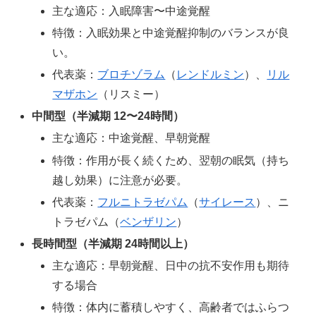
主な適応：入眠障害〜中途覚醒
特徴：入眠効果と中途覚醒抑制のバランスが良
い。
代表薬：
ブロチゾラム
（
レンドルミン
）、
リル
マザホン
（リスミー）
中間型（半減期 12〜24時間）
主な適応：中途覚醒、早朝覚醒
特徴：作用が長く続くため、翌朝の眠気（持ち
越し効果）に注意が必要。
代表薬：
フルニトラゼパム
（
サイレース
）、ニ
トラゼパム（
ベンザリン
）
長時間型（半減期 24時間以上）
主な適応：早朝覚醒、日中の抗不安作用も期待
する場合
特徴：体内に蓄積しやすく、高齢者ではふらつ