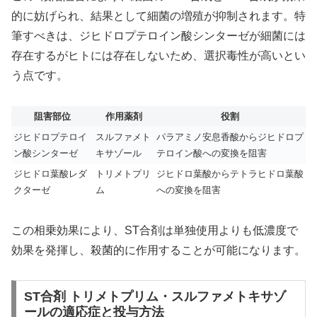
的に妨げられ、結果として細菌の増殖が抑制されます。特
筆すべきは、ジヒドロプテロイン酸シンターゼが細菌には
存在するがヒトには存在しないため、選択毒性が高いとい
う点です。
阻害部位
作用薬剤
役割
ジヒドロプテロイ
スルファメト
パラアミノ安息香酸からジヒドロプ
ン酸シンターゼ
キサゾール
テロイン酸への変換を阻害
ジヒドロ葉酸レダ
トリメトプリ
ジヒドロ葉酸からテトラヒドロ葉酸
クターゼ
ム
への変換を阻害
この相乗効果により、ST合剤は単独使用よりも低濃度で
効果を発揮し、殺菌的に作用することが可能になります。
ST合剤 トリメトプリム・スルファメトキサゾ
ールの適応症と投与方法