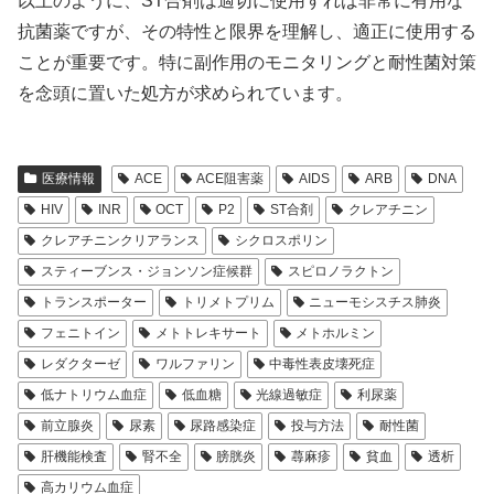
以上のように、ST合剤は適切に使用すれば非常に有用な
抗菌薬ですが、その特性と限界を理解し、適正に使用する
ことが重要です。特に副作用のモニタリングと耐性菌対策
を念頭に置いた処方が求められています。
医療情報
ACE
ACE阻害薬
AIDS
ARB
DNA
HIV
INR
OCT
P2
ST合剤
クレアチニン
クレアチニンクリアランス
シクロスポリン
スティーブンス・ジョンソン症候群
スピロノラクトン
トランスポーター
トリメトプリム
ニューモシスチス肺炎
フェニトイン
メトトレキサート
メトホルミン
レダクターゼ
ワルファリン
中毒性表皮壊死症
低ナトリウム血症
低血糖
光線過敏症
利尿薬
前立腺炎
尿素
尿路感染症
投与方法
耐性菌
肝機能検査
腎不全
膀胱炎
蕁麻疹
貧血
透析
高カリウム血症