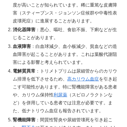
度が高いことが知られています。稀に重篤な皮膚障
害（スティーブンス・ジョンソン症候群や中毒性表
皮壊死症）に進展することがあります。
消化器障害
：悪心、嘔吐、食欲不振、下痢などが生
じることがあります。
血液障害
：白血球減少、血小板減少、貧血などの造
血障害が起こることがあります。これは葉酸代謝阻
害による影響と考えられています。
電解質異常
：トリメトプリムは尿細管からのカリウ
ム排泄を低下させるため、
高カリウム血症
を引き起
こす可能性があります。特に腎機能障害がある患者
や、カリウム保持性
利尿薬
（スピロノラクトンな
ど）を併用している患者では注意が必要です。ま
た、低ナトリウム血症も報告されています。
腎機能障害
：間質性腎炎や尿細管壊死を引き起こ