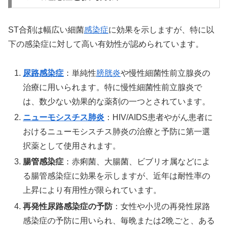
ST合剤は幅広い細菌
感染症
に効果を示しますが、特に以
下の感染症に対して高い有効性が認められています。
尿路感染症
：単純性
膀胱炎
や慢性細菌性前立腺炎の
治療に用いられます。特に慢性細菌性前立腺炎で
は、数少ない効果的な薬剤の一つとされています。
ニューモシスチス肺炎
：HIV/AIDS患者やがん患者に
おけるニューモシスチス肺炎の治療と予防に第一選
択薬として使用されます。
腸管感染症
：赤痢菌、大腸菌、ビブリオ属などによ
る腸管感染症に効果を示しますが、近年は耐性率の
上昇により有用性が限られています。
再発性尿路感染症の予防
：女性や小児の再発性尿路
感染症の予防に用いられ、毎晩または2晩ごと、ある