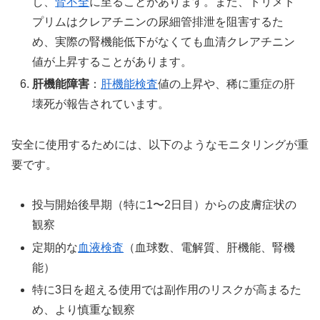
し、
腎不全
に至ることがあります。また、トリメト
プリムはクレアチニンの尿細管排泄を阻害するた
め、実際の腎機能低下がなくても血清クレアチニン
値が上昇することがあります。
肝機能障害
：
肝機能検査
値の上昇や、稀に重症の肝
壊死が報告されています。
安全に使用するためには、以下のようなモニタリングが重
要です。
投与開始後早期（特に1〜2日目）からの皮膚症状の
観察
定期的な
血液検査
（血球数、電解質、肝機能、腎機
能）
特に3日を超える使用では副作用のリスクが高まるた
め、より慎重な観察