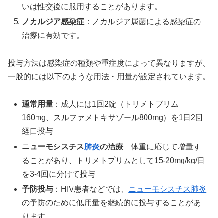
いは性交後に服用することがあります。
ノカルジア感染症
：ノカルジア属菌による感染症の
治療に有効です。
投与方法は感染症の種類や重症度によって異なりますが、
一般的には以下のような用法・用量が設定されています。
通常用量
：成人には1回2錠（トリメトプリム
160mg、スルファメトキサゾール800mg）を1日2回
経口投与
ニューモシスチス
肺炎
の治療
：体重に応じて増量す
ることがあり、トリメトプリムとして15-20mg/kg/日
を3-4回に分けて投与
予防投与
：HIV患者などでは、
ニューモシスチス肺炎
の予防のために低用量を継続的に投与することがあ
ります