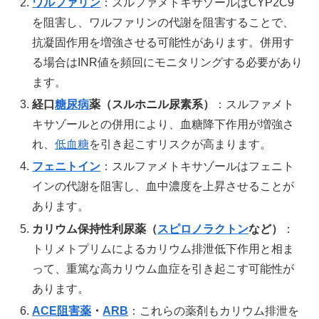
ワルファリン
：スルファメトキサゾールはCYP2C9
を阻害し、ワルファリンの代謝を阻害することで、
抗凝固作用を増強させる可能性があります。併用す
る場合はINR値を頻回にモニタリングする必要があり
ます。
経口
糖尿病
薬（スルホニル尿素系）
：スルファメト
キサゾールとの併用により、血糖降下作用が増強さ
れ、
低血糖
を引き起こすリスクが高まります。
フェニトイン
：スルファメトキサゾールはフェニト
インの代謝を阻害し、血中濃度を上昇させることが
あります。
カリウム保持性利尿薬（
スピロノラクトン
など）
：
トリメトプリムによるカリウム排泄低下作用と相ま
って、重篤な高カリウム血症を引き起こす可能性が
あります。
ACE阻害薬
・
ARB
：これらの薬剤もカリウム排泄を