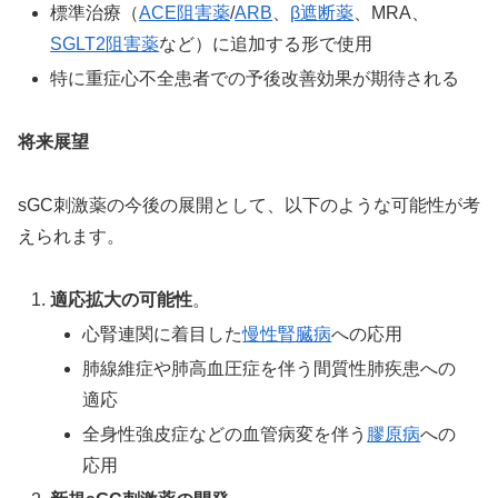
標準治療（
ACE阻害薬
/
ARB
、
β遮断薬
、MRA、
SGLT2阻害薬
など）に追加する形で使用
特に重症心不全患者での予後改善効果が期待される
将来展望
sGC刺激薬の今後の展開として、以下のような可能性が考
えられます。
適応拡大の可能性
。
心腎連関に着目した
慢性腎臓病
への応用
肺線維症や肺高血圧症を伴う間質性肺疾患への
適応
全身性強皮症などの血管病変を伴う
膠原病
への
応用