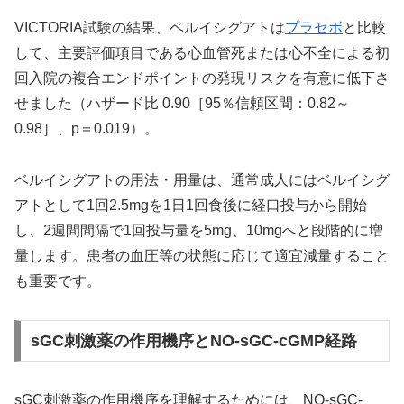
VICTORIA試験の結果、ベルイシグアトは
プラセボ
と比較
して、主要評価項目である心血管死または心不全による初
回入院の複合エンドポイントの発現リスクを有意に低下さ
せました（ハザード比 0.90［95％信頼区間：0.82～
0.98］、p＝0.019）。
ベルイシグアトの用法・用量は、通常成人にはベルイシグ
アトとして1回2.5mgを1日1回食後に経口投与から開始
し、2週間間隔で1回投与量を5mg、10mgへと段階的に増
量します。患者の血圧等の状態に応じて適宜減量すること
も重要です。
sGC刺激薬の作用機序とNO-sGC-cGMP経路
sGC刺激薬の作用機序を理解するためには、NO-sGC-