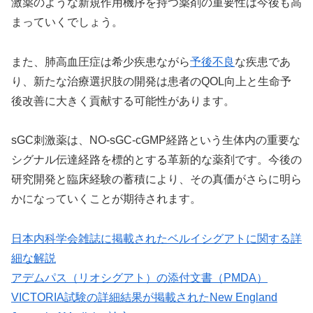
激薬のような新規作用機序を持つ薬剤の重要性は今後も高
まっていくでしょう。
また、肺高血圧症は希少疾患ながら
予後不良
な疾患であ
り、新たな治療選択肢の開発は患者のQOL向上と生命予
後改善に大きく貢献する可能性があります。
sGC刺激薬は、NO-sGC-cGMP経路という生体内の重要な
シグナル伝達経路を標的とする革新的な薬剤です。今後の
研究開発と臨床経験の蓄積により、その真価がさらに明ら
かになっていくことが期待されます。
日本内科学会雑誌に掲載されたベルイシグアトに関する詳
細な解説
アデムパス（リオシグアト）の添付文書（PMDA）
VICTORIA試験の詳細結果が掲載されたNew England