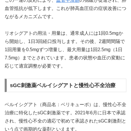
この一連の反応により、
血管平滑筋
の弛緩が促進され、肺
血管抵抗が低下します。これが肺高血圧症の症状改善につ
ながるメカニズムです。
リオシグアトの用法・用量は、通常成人には1回0.5mgか
ら開始し、1日3回経口投与します。その後、2週間間隔で
1回用量を0.5mgずつ増量し、最大用量は1回2.5mg（1日
7.5mg）までとされています。患者の状態や血圧の変動に
応じて適宜調整が必要です。
sGC刺激薬ベルイシグアトと慢性心不全治療
ベルイシグアト（商品名：ベリキューボ）は、慢性心不全
治療に特化したsGC刺激薬です。2021年6月に日本で承認
され、慢性心不全の適応で初めて承認されたsGC刺激剤と
いう点で画期的な薬剤といえます。