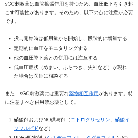
sGC刺激薬は血管拡張作用を持つため、血圧低下を引き起
こす可能性があります。そのため、以下の点に注意が必要
です。
投与開始時は低用量から開始し、段階的に増量する
定期的に血圧をモニタリングする
他の血圧降下薬との併用には注意する
低血圧症状（めまい、ふらつき、失神など）が現れ
た場合は医師に相談する
また、sGC刺激薬には重要な
薬物相互作用
があります。特
に注意すべき併用禁忌薬として。
硝酸剤およびNO供与剤（
ニトログリセリン
、
硝酸イ
ソソルビド
など）
PDE5阻害剤（
シルデナフィル
、
タダラフィル
など）