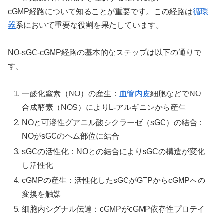
cGMP経路について知ることが重要です。この経路は
循環
器
系において重要な役割を果たしています。
NO-sGC-cGMP経路の基本的なステップは以下の通りで
す。
一酸化窒素（NO）の産生：
血管内皮
細胞などでNO
合成酵素（NOS）によりL-アルギニンから産生
NOと可溶性グアニル酸シクラーゼ（sGC）の結合：
NOがsGCのヘム部位に結合
sGCの活性化：NOとの結合によりsGCの構造が変化
し活性化
cGMPの産生：活性化したsGCがGTPからcGMPへの
変換を触媒
細胞内シグナル伝達：cGMPがcGMP依存性プロテイ