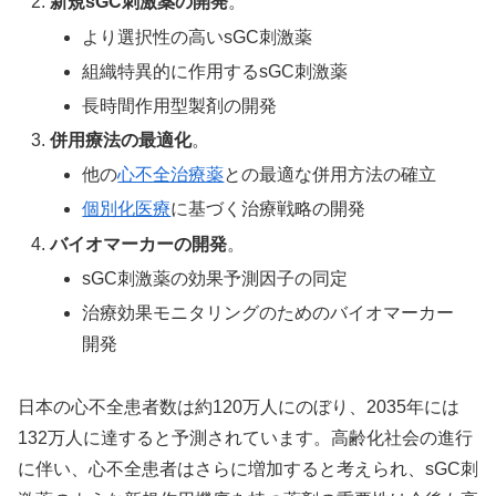
新規sGC刺激薬の開発
。
より選択性の高いsGC刺激薬
組織特異的に作用するsGC刺激薬
長時間作用型製剤の開発
併用療法の最適化
。
他の
心不全治療薬
との最適な併用方法の確立
個別化医療
に基づく治療戦略の開発
バイオマーカーの開発
。
sGC刺激薬の効果予測因子の同定
治療効果モニタリングのためのバイオマーカー
開発
日本の心不全患者数は約120万人にのぼり、2035年には
132万人に達すると予測されています。高齢化社会の進行
に伴い、心不全患者はさらに増加すると考えられ、sGC刺