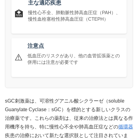
主な適応疾患
🏥
慢性心不全、肺動脈性肺高血圧症（PAH）、
慢性血栓塞栓性肺高血圧症（CTEPH）
注意点
⚠️
低血圧のリスクがあり、他の血管拡張薬との
併用には注意が必要です
sGC刺激薬は、可溶性グアニル酸シクラーゼ（soluble
Guanylate Cyclase：sGC）を標的とする新しいクラスの
治療薬です。これらの薬剤は、従来の治療法とは異なる作
用機序を持ち、特に慢性心不全や肺高血圧症などの
循環器
疾患の治療において新たな選択肢として注目されていま