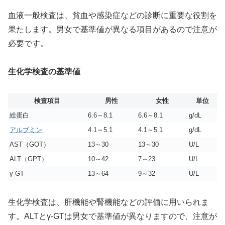
血液一般検査は、貧血や感染症などの診断に重要な役割を
果たします。男女で基準値が異なる項目があるので注意が
必要です。
生化学検査の基準値
検査項目
男性
女性
単位
総蛋白
6.6～8.1
6.6～8.1
g/dL
アルブミン
4.1～5.1
4.1～5.1
g/dL
AST（GOT）
13～30
13～30
U/L
ALT（GPT）
10～42
7～23
U/L
γ-GT
13～64
9～32
U/L
生化学検査は、肝機能や腎機能などの評価に用いられま
す。ALTとγ-GTは男女で基準値が異なりますので、注意が