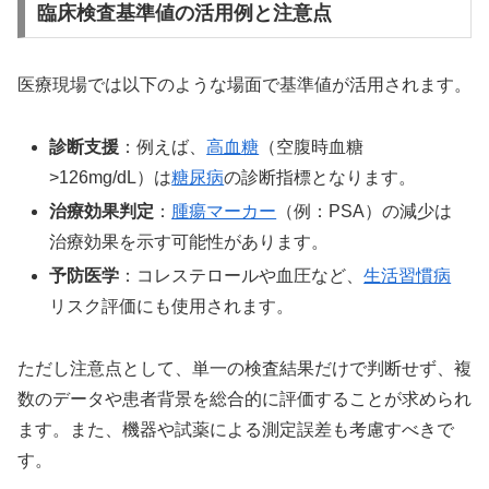
臨床検査基準値の活用例と注意点
医療現場では以下のような場面で基準値が活用されます。
診断支援
：例えば、
高血糖
（空腹時血糖
>126mg/dL）は
糖尿病
の診断指標となります。
治療効果判定
：
腫瘍マーカー
（例：PSA）の減少は
治療効果を示す可能性があります。
予防医学
：コレステロールや血圧など、
生活習慣病
リスク評価にも使用されます。
ただし注意点として、単一の検査結果だけで判断せず、複
数のデータや患者背景を総合的に評価することが求められ
ます。また、機器や試薬による測定誤差も考慮すべきで
す。