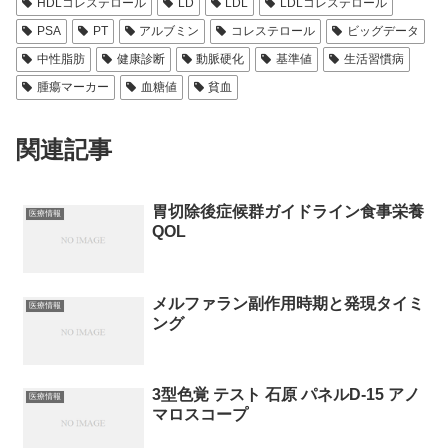
HDLコレステロール
LD
LDL
LDLコレステロール
PSA
PT
アルブミン
コレステロール
ビッグデータ
中性脂肪
健康診断
動脈硬化
基準値
生活習慣病
腫瘍マーカー
血糖値
貧血
関連記事
胃切除後症候群ガイドライン食事栄養
医療情報
QOL
メルファラン副作用時期と発現タイミ
医療情報
ング
3型色覚 テスト 石原 パネルD-15 アノ
医療情報
マロスコープ