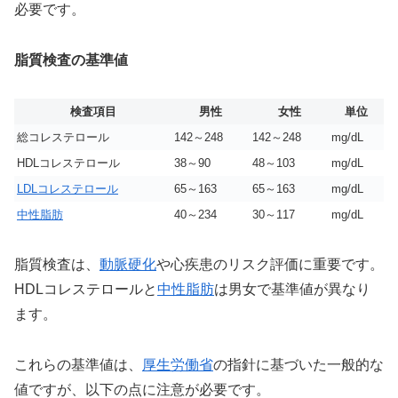
必要です。
脂質検査の基準値
検査項目
男性
女性
単位
総コレステロール
142～248
142～248
mg/dL
HDLコレステロール
38～90
48～103
mg/dL
LDLコレステロール
65～163
65～163
mg/dL
中性脂肪
40～234
30～117
mg/dL
脂質検査は、
動脈硬化
や心疾患のリスク評価に重要です。
HDLコレステロールと
中性脂肪
は男女で基準値が異なり
ます。
これらの基準値は、
厚生労働省
の指針に基づいた一般的な
値ですが、以下の点に注意が必要です。