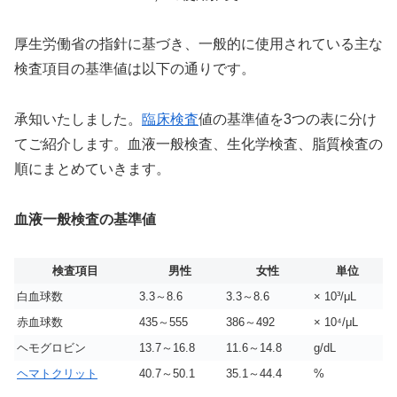
厚生労働省の指針に基づき、一般的に使用されている主な
検査項目の基準値は以下の通りです。
承知いたしました。
臨床検査
値の基準値を3つの表に分け
てご紹介します。血液一般検査、生化学検査、脂質検査の
順にまとめていきます。
血液一般検査の基準値
検査項目
男性
女性
単位
白血球数
3.3～8.6
3.3～8.6
× 10³/μL
赤血球数
435～555
386～492
× 10⁴/μL
ヘモグロビン
13.7～16.8
11.6～14.8
g/dL
ヘマトクリット
40.7～50.1
35.1～44.4
%