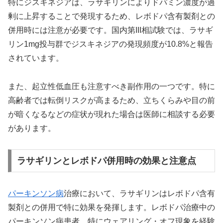
特にジスキネジアは、ラサギリンによりドパミン濃度が過
剰に上昇することで発現するため、レボドパ含有製剤との
併用時には注意が必要です。国内第III相試験では、ラサギ
リン1mg投与群でジスキネジアの発現頻度が10.8%と報告
されています。
また、起立性低血圧も注意すべき副作用の一つです。特に
高齢者では転倒リスクが高まるため、立ちくらみや目の前
が暗くなるなどの症状が現れた場合は医師に相談する必要
があります。
ラサギリンとレボドパ併用時の効果と注意点
パーキンソン病
治療において、ラサギリンはレボドパ含有
製剤との併用で特に効果を発揮します。レボドパ治療中の
パーキンソン病患者、特にウェアリング・オフ現象を経験