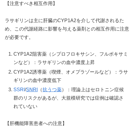
【注意すべき相互作用】
ラサギリンは主に肝臓のCYP1A2を介して代謝されるた
め、この代謝経路に影響を与える薬剤との相互作用に注意
が必要です。
CYP1A2阻害薬（シプロフロキサシン、フルボキサミ
ンなど）：ラサギリンの血中濃度上昇
CYP1A2誘導薬（喫煙、オメプラゾールなど）：ラサ
ギリンの血中濃度低下
SSRI
/
SNRI
（
抗うつ薬
）：理論上はセロトニン症候
群のリスクがあるが、大規模研究では症例は確認さ
れていない
【肝機能障害患者への注意】