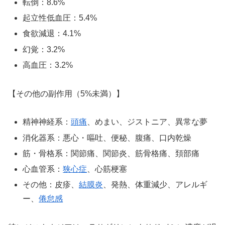
転倒：8.6%
起立性低血圧：5.4%
食欲減退：4.1%
幻覚：3.2%
高血圧：3.2%
【その他の副作用（5%未満）】
精神神経系：
頭痛
、めまい、ジストニア、異常な夢
消化器系：悪心・嘔吐、便秘、腹痛、口内乾燥
筋・骨格系：関節痛、関節炎、筋骨格痛、頚部痛
心血管系：
狭心症
、心筋梗塞
その他：皮疹、
結膜炎
、発熱、体重減少、アレルギ
ー、
倦怠感