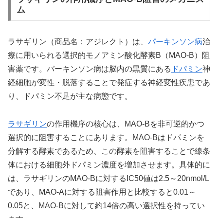
ム
ラサギリン（商品名：アジレクト）は、
パーキンソン病
治
療に用いられる選択的モノアミン酸化酵素B（MAO-B）阻
害薬です。パーキンソン病は脳内の黒質にある
ドパミン
神
経細胞が変性・脱落することで発症する神経変性疾患であ
り、ドパミン不足が主な病態です。
ラサギリン
の作用機序の核心は、MAO-Bを非可逆的かつ
選択的に阻害することにあります。MAO-Bはドパミンを
分解する酵素であるため、この酵素を阻害することで線条
体における細胞外ドパミン濃度を増加させます。具体的に
は、ラサギリンのMAO-Bに対するIC50値は2.5～20nmol/L
であり、MAO-Aに対する阻害作用と比較すると0.01～
0.05と、MAO-Bに対して約14倍の高い選択性を持ってい