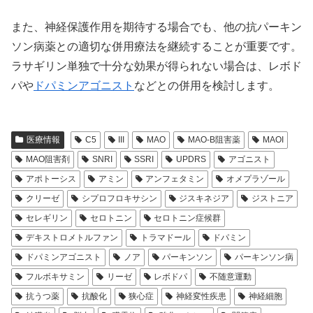
また、神経保護作用を期待する場合でも、他の抗パーキン
ソン病薬との適切な併用療法を継続することが重要です。
ラサギリン単独で十分な効果が得られない場合は、レボド
パや
ドパミンアゴニスト
などとの併用を検討します。
医療情報
C5
III
MAO
MAO-B阻害薬
MAOI
MAO阻害剤
SNRI
SSRI
UPDRS
アゴニスト
アポトーシス
アミン
アンフェタミン
オメプラゾール
クリーゼ
シプロフロキサシン
ジスキネジア
ジストニア
セレギリン
セロトニン
セロトニン症候群
デキストロメトルファン
トラマドール
ドパミン
ドパミンアゴニスト
ノア
パーキンソン
パーキンソン病
フルボキサミン
リーゼ
レボドパ
不随意運動
抗うつ薬
抗酸化
狭心症
神経変性疾患
神経細胞