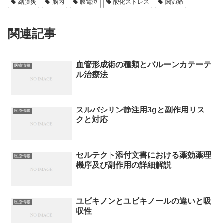
結膜炎
脳内
膜電位
酸化ストレス
関節痛
関連記事
血管形成術の種類とバルーンカテーテ
医療情報
ル治療法
スルバシリン静注用3gと副作用リス
医療情報
クと対応
セルテクト添付文書における薬効薬理
医療情報
機序及び副作用の詳細解説
ユビキノンとユビキノールの違いと吸
医療情報
収性