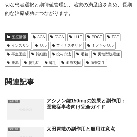
切な患者選択と期待値管理は、治療の満足度を高め、長期
的な治療成功につながります。
医療情報
AGA
FAGA
LLLT
PDGF
TGF
インスリン
ジル
フィナステリド
ミノキシジル
再生医療
幹細胞
投与方法
毛包
男性型脱毛症
発赤
脱毛症
薄毛
血液凝固
血管新生
関連記事
アシノン錠150mgの効果と副作用：
医療情報
医療従事者向け完全ガイド
太田胃散の副作用と服用注意点
医療情報