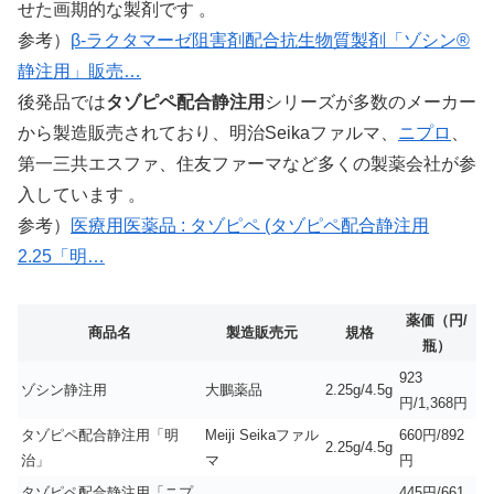
せた画期的な製剤です 。
参考）
β-ラクタマーゼ阻害剤配合抗生物質製剤「ゾシン®
静注用」販売…
後発品では
タゾピペ配合静注用
シリーズが多数のメーカー
から製造販売されており、明治Seikaファルマ、
ニプロ
、
第一三共エスファ、住友ファーマなど多くの製薬会社が参
入しています 。
参考）
医療用医薬品 : タゾピペ (タゾピペ配合静注用
2.25「明…
薬価（円/
商品名
製造販売元
規格
瓶）
923
ゾシン静注用
大鵬薬品
2.25g/4.5g
円/1,368円
タゾピペ配合静注用「明
Meiji Seikaファル
660円/892
2.25g/4.5g
治」
マ
円
タゾピペ配合静注用「ニプ
445円/661