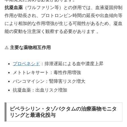
抗凝血薬
（ワルファリン等）との併用では、血液凝固抑制
作用が助長され、プロトロンビン時間の延長や出血傾向等
により相加的な作用増強が生じる可能性があるため、凝血
能の変動を注意深く観察する必要があります 。
⚠️
主要な薬物相互作用
プロベネシド
：排泄遅延による血中濃度上昇
メトトレキサート：毒性作用増強
バンコマイシン：腎障害リスク増大
抗凝血薬：出血リスク増加
ピペラシリン・タゾバクタムの治療薬物モニタ
リングと最適化投与