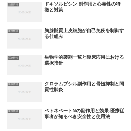
ドキソルビシン 副作用と心毒性の特
薬品情報
徴と対策
胸腺髄質上皮細胞が自己免疫を制御す
医療情報
る仕組み
生物学的製剤一覧と臨床応用における
医療情報
選択指針
クロラムブシル副作用と骨髄抑制と間
医療情報
質性肺炎
ベトネベートNの副作用と効果‐医療従
医療情報
事者が知るべき安全性と使用法