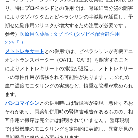
り、特に
プロベネシド
との併用では、腎尿細管分泌の阻害
によりタゾバクタムとピペラシリンの半減期が延長し、予
期せぬ副作用のリスクが増大するため注意が必要です 。
参考）
医療用医薬品 : タゾピペ (タゾピペ配合静注用
2.25「D…
メトトレキサート
との併用では、ピペラシリンが有機アニ
オントランスポーター（OAT1、OAT3）を阻害すること
によりメトトレキサートの排泄が遅延し、メトトレキサー
トの毒性作用が増強される可能性があります 。このため
血中濃度モニタリングの実施など、慎重な管理が求められ
ます。
バンコマイシン
との併用時には腎障害が発現・悪化するお
それがあり、両薬剤併用時の腎障害報告があるものの、相
互作用の機序は完全には解明されていません 。臨床現場
では腎機能のモニタリングを定期的に実施し、異常所見の
早期発見に努める必要があります。