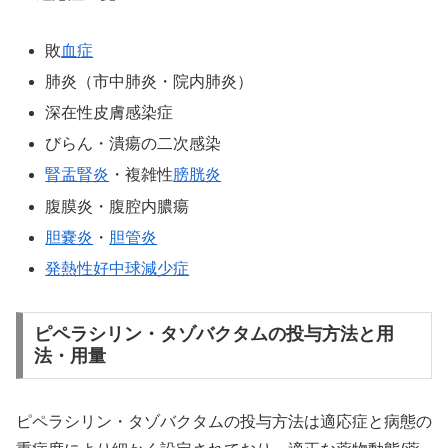
敗
血症
肺炎（市中肺炎・院内肺炎）
深在性皮膚感染症
びらん・潰瘍の二次感染
腎盂腎炎
・複雑性
膀胱炎
腹膜炎・腹腔内膿瘍
胆嚢炎
・
胆管炎
発熱性好中球減少症
ピペラシリン・タゾバクタムの投与方法と用
法・用量
ピペラシリン・タゾバクタムの投与方法は適応症と病態の