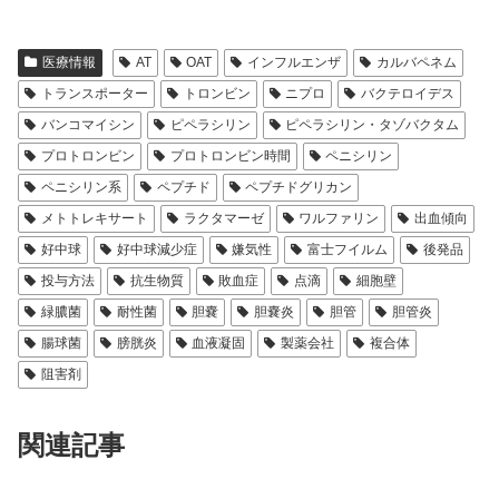
医療情報
AT
OAT
インフルエンザ
カルバペネム
トランスポーター
トロンビン
ニプロ
バクテロイデス
バンコマイシン
ピペラシリン
ピペラシリン・タゾバクタム
プロトロンビン
プロトロンビン時間
ペニシリン
ペニシリン系
ペプチド
ペプチドグリカン
メトトレキサート
ラクタマーゼ
ワルファリン
出血傾向
好中球
好中球減少症
嫌気性
富士フイルム
後発品
投与方法
抗生物質
敗血症
点滴
細胞壁
緑膿菌
耐性菌
胆嚢
胆嚢炎
胆管
胆管炎
腸球菌
膀胱炎
血液凝固
製薬会社
複合体
阻害剤
関連記事