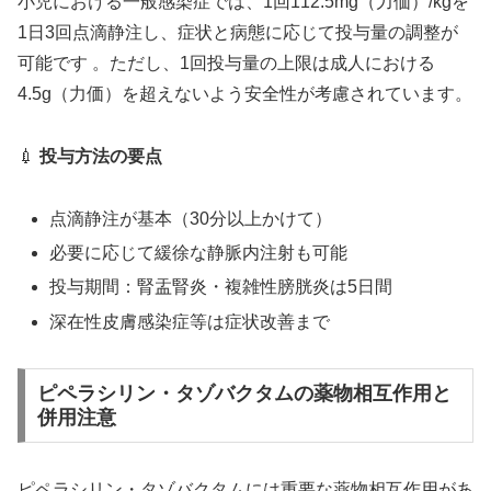
小児における一般感染症では、1回112.5mg（力価）/kgを
1日3回点滴静注し、症状と病態に応じて投与量の調整が
可能です 。ただし、1回投与量の上限は成人における
4.5g（力価）を超えないよう安全性が考慮されています。
💉
投与方法の要点
点滴静注が基本（30分以上かけて）
必要に応じて緩徐な静脈内注射も可能
投与期間：腎盂腎炎・複雑性膀胱炎は5日間
深在性皮膚感染症等は症状改善まで
ピペラシリン・タゾバクタムの薬物相互作用と
併用注意
ピペラシリン・タゾバクタムには重要な薬物相互作用があ