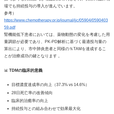
場でも持続投与の導入が進んでいます。
参考）
https://www.chemotherapy.or.jp/journal/jjc/05904/0590403
59.pdf
腎機能低下患者においては、薬物動態の変化を考慮した用
量調節が必要であり、PK-PD解析に基づく最適投与量の
算出により、市中肺炎患者と同様の％TAMを達成するこ
とが治療成功の鍵となります 。
📊
TDMの臨床的意義
目標濃度達成率の向上（37.3% vs 14.6%）
28日死亡率の改善傾向
臨床的治癒率の向上
持続投与との組み合わせで効果最大化