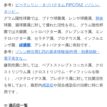
参考）
ピペラシリン・タゾバクタム PIPC/TAZ（ゾシン､
タソピ…
グラム陽性球菌では、ブドウ球菌属、レンサ球菌属、
肺炎
球菌、腸球菌属に対して優れた活性を示し、グラム陰性桿
菌では大腸菌、シトロバクター属、クレブシエラ属、エン
テロバクター属、セラチア属、プロテウス属、インフルエ
ンザ菌、
緑膿菌
、アシネトバクター属に有効です 。
参考）
ゾシン静注用2.25の基本情報(副作用・効果効能・
電子添文な…
嫌気性菌に対しては、ペプトストレプトコッカス属、クロ
ストリジウム属（クロストリジウム・ディフィシルを除
く）、バクテロイデス属、プレボテラ属に対して抗菌活性
を有しており、腹腔内
感染症
や混合感染症の治療に特に有
用です 。
🦠
適応症一覧