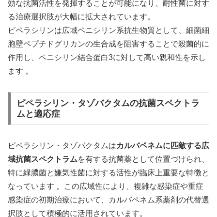
効な抗菌活性を発揮することが可能になり、耐性菌に対す
る治療選択肢が大幅に拡大されています。
ピペラシリンは広域ペニシリン系抗生物質として、細菌細
胞壁ペプチドグリカンの生合成を阻害することで殺菌的に
作用し、ペニシリン結合蛋白3に対して高い親和性を示し
ます 。
ピペラシリン・タゾバクタムの抗菌スペクトラ
ムと適応症
ピペラシリン・タゾバクタムは
カルバペネムに匹敵する広
域抗菌スペクトラム
を有する抗菌薬として位置づけられ、
特に緑膿菌と嫌気性菌に対する活性が臨床上重要な特徴と
なっています 。この広域性により、複雑な感染症や重症
感染症の初期治療において、カルバペネム系薬剤の代替選
択肢として積極的に活用されています。