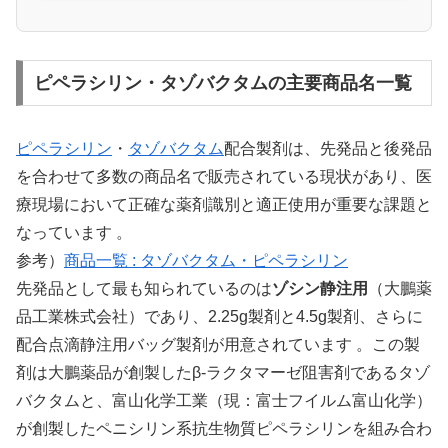
ピペラシリン・タゾバクタムの主要商品名一覧
ピペラシリン
・
タゾバクタム
配合製剤は、先発品と後発品
を合わせて多数の商品名で販売されている現状があり、医
療現場において正確な薬剤識別と適正使用が重要な課題と
なっています 。
参考）
商品一覧 : タゾバクタム・ピペラシリン
先発品として最も知られているのは
ゾシン静注用
（大鵬薬
品工業株式会社）であり、2.25g製剤と4.5g製剤、さらに
配合点滴静注用バッグ製剤が用意されています 。この製
剤は大鵬薬品が創製したβ-ラクタマーゼ阻害剤であるタゾ
バクタムと、富山化学工業（現：富士フイルム富山化学）
が創製したペニシリン系抗生物質ピペラシリンを組み合わ