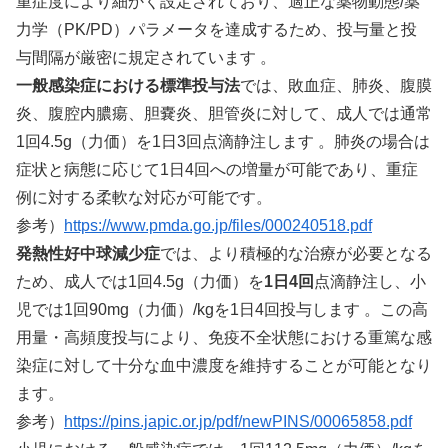
重症度により細かく設定されており、適正な薬物動態/薬
力学（PK/PD）パラメータを達成するため、投与量と投
与間隔が厳密に規定されています 。
一般感染症における標準投与法
では、敗血症、肺炎、腹膜
炎、腹腔内膿瘍、胆嚢炎、胆管炎に対して、成人では通常
1回4.5g（力価）を1日3回点滴静注します 。肺炎の場合は
症状と病態に応じて1日4回への増量が可能であり、重症
例に対する柔軟な対応が可能です。
参考）
https://www.pmda.go.jp/files/000240518.pdf
発熱性好中球減少症
では、より積極的な治療が必要となる
ため、成人では1回4.5g（力価）を
1日4回
点滴静注し、小
児では1回90mg（力価）/kgを1日4回投与します 。この高
用量・高頻度投与により、免疫不全状態における重篤な感
染症に対して十分な血中濃度を維持することが可能となり
ます。
参考）
https://pins.japic.or.jp/pdf/newPINS/00065858.pdf