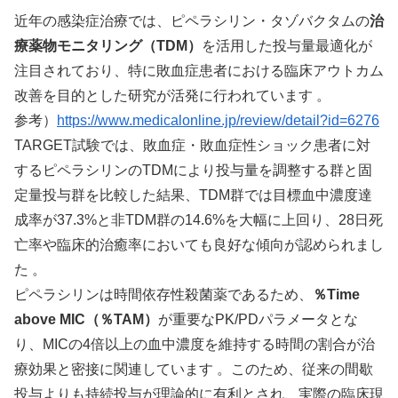
近年の感染症治療では、ピペラシリン・タゾバクタムの
治
療薬物モニタリング（TDM）
を活用した投与量最適化が
注目されており、特に敗血症患者における臨床アウトカム
改善を目的とした研究が活発に行われています 。
参考）
https://www.medicalonline.jp/review/detail?id=6276
TARGET試験では、敗血症・敗血症性ショック患者に対
するピペラシリンのTDMにより投与量を調整する群と固
定量投与群を比較した結果、TDM群では目標血中濃度達
成率が37.3%と非TDM群の14.6%を大幅に上回り、28日死
亡率や臨床的治癒率においても良好な傾向が認められまし
た 。
ピペラシリンは時間依存性殺菌薬であるため、
％Time
above MIC（％TAM）
が重要なPK/PDパラメータとな
り、MICの4倍以上の血中濃度を維持する時間の割合が治
療効果と密接に関連しています 。このため、従来の間歇
投与よりも持続投与が理論的に有利とされ、実際の臨床現