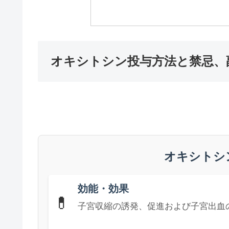
オキシトシン投与方法と禁忌、
オキシトシ
効能・効果
💊
子宮収縮の誘発、促進および子宮出血