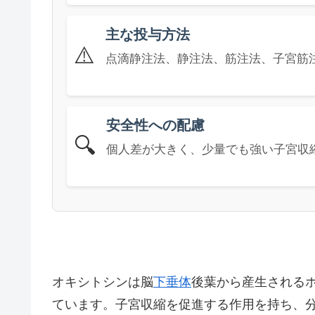
主な投与方法
⚠️
点滴静注法、静注法、筋注法、子宮筋
安全性への配慮
🔍
個人差が大きく、少量でも強い子宮収
オキシトシンは脳
下垂体
後葉から産生される
ています。子宮収縮を促進する作用を持ち、