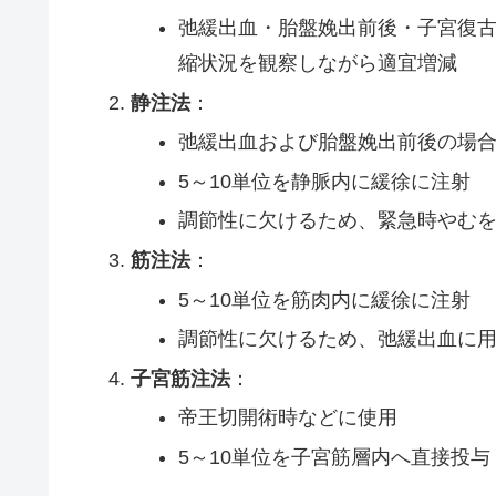
弛緩出血・胎盤娩出前後・子宮復
縮状況を観察しながら適宜増減
静注法
：
弛緩出血および胎盤娩出前後の場
5～10単位を静脈内に緩徐に注射
調節性に欠けるため、緊急時やむ
筋注法
：
5～10単位を筋肉内に緩徐に注射
調節性に欠けるため、弛緩出血に
子宮筋注法
：
帝王切開術時などに使用
5～10単位を子宮筋層内へ直接投与