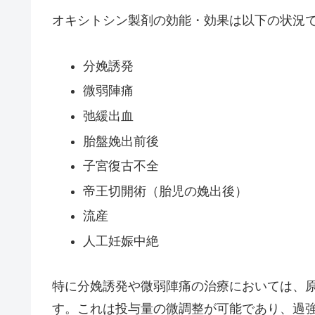
オキシトシン製剤の効能・効果は以下の状況
分娩誘発
微弱陣痛
弛緩出血
胎盤娩出前後
子宮復古不全
帝王切開術（胎児の娩出後）
流産
人工妊娠中絶
特に分娩誘発や微弱陣痛の治療においては、
す。これは投与量の微調整が可能であり、過