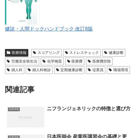
健診・人間ドックハンドブック 改訂8版
医療情報
スコアリング
ストレスチェック
健康診断
労働安全衛生法
化学物質
医療費
医療費控除
婦人科
婦人科検診
定期健康診断
従業員
職場環境
関連記事
ニフランジェネリックの特徴と選び方
医療情報
日本医師会 産業医講習会の基礎と更
医療情報