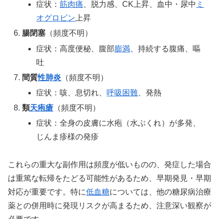
症状：
筋肉痛
、脱力感、CK上昇、血中・尿中
ミ
オグロビン
上昇
腸閉塞
（頻度不明）
症状：高度便秘、腹部
膨満
、持続する腹痛、嘔
吐
間質
性肺炎
（頻度不明）
症状：咳、息切れ、
呼吸困難
、発熱
類
天疱瘡
（頻度不明）
症状：全身の皮膚に水疱（水ぶくれ）が多発、
じんま疹様の発疹
これらの重大な副作用は頻度が低いものの、発症した場合
は重篤な転帰をたどる可能性があるため、早期発見・早期
対応が重要です。特に
低血糖
については、他の糖尿病治療
薬との併用時に発現リスクが高まるため、注意深い観察が