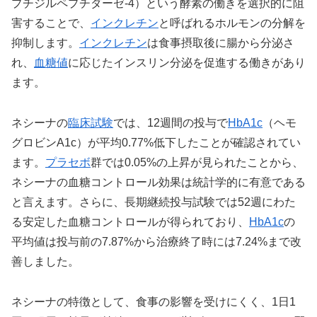
プチジルペプチダーゼ-4）という酵素の働きを選択的に阻
害することで、
インクレチン
と呼ばれるホルモンの分解を
抑制します。
インクレチン
は食事摂取後に腸から分泌さ
れ、
血糖値
に応じたインスリン分泌を促進する働きがあり
ます。
ネシーナの
臨床試験
では、12週間の投与で
HbA1c
（ヘモ
グロビンA1c）が平均0.77%低下したことが確認されてい
ます。
プラセボ
群では0.05%の上昇が見られたことから、
ネシーナの血糖コントロール効果は統計学的に有意である
と言えます。さらに、長期継続投与試験では52週にわた
る安定した血糖コントロールが得られており、
HbA1c
の
平均値は投与前の7.87%から治療終了時には7.24%まで改
善しました。
ネシーナの特徴として、食事の影響を受けにくく、1日1