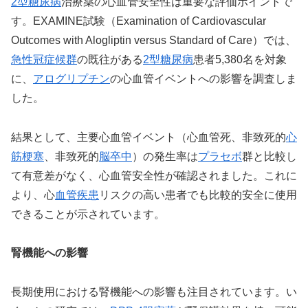
2型糖尿病
治療薬の心血管安全性は重要な評価ポイントで
す。EXAMINE試験（Examination of Cardiovascular
Outcomes with Alogliptin versus Standard of Care）では、
急性冠症候群
の既往がある
2型糖尿病
患者5,380名を対象
に、
アログリプチン
の心血管イベントへの影響を調査しま
した。
結果として、主要心血管イベント（心血管死、非致死的
心
筋梗塞
、非致死的
脳卒中
）の発生率は
プラセボ
群と比較し
て有意差がなく、心血管安全性が確認されました。これに
より、心
血管疾患
リスクの高い患者でも比較的安全に使用
できることが示されています。
腎機能への影響
長期使用における腎機能への影響も注目されています。い