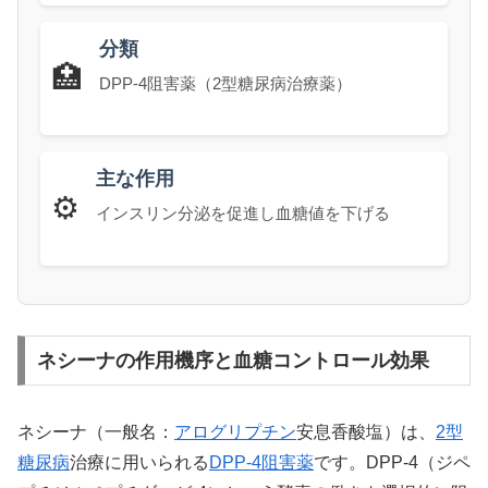
分類
🏥
DPP-4阻害薬（2型糖尿病治療薬）
主な作用
⚙️
インスリン分泌を促進し血糖値を下げる
ネシーナの作用機序と血糖コントロール効果
ネシーナ（一般名：
アログリプチン
安息香酸塩）は、
2型
糖尿病
治療に用いられる
DPP-4阻害薬
です。DPP-4（ジペ