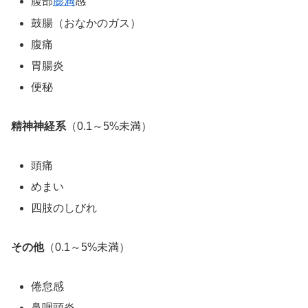
腹部
膨満
感
鼓腸（おなかのガス）
腹痛
胃腸炎
便秘
精神神経系
（0.1～5%未満）
頭痛
めまい
四肢のしびれ
その他
（0.1～5%未満）
倦怠感
鼻咽頭炎