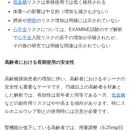
低血糖
リスクは単独使用では低く維持される
体重への影響は中立的（増加も減少も少ない）
膵炎や
膵癌
のリスク増加は明確には示されていない
心不全
リスクについては、EXAMINE試験のサブ解析
で
心不全
入院リスクの若干の増加が示唆されたが、
その後の研究では明確な関連は示されていない
高齢者における長期使用の安全性
高齢糖尿病患者の増加に伴い、高齢者におけるネシーナの
安全性も重要なテーマです。75歳以上の高齢者を対象と
した解析では、有効性は若年者と同等である一方、
低血糖
などの副作用リスクはやや高まる傾向があります。特にス
ルホニルウレア剤との併用時には注意が必要です。
腎機能が低下している高齢者では、用量調整（6.25mg/日