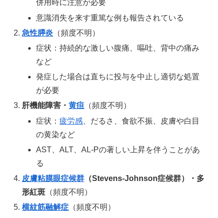
併用時に注意が必要
意識消失を来す重篤な例も報告されている
急性膵炎
（頻度不明）
症状：持続的な激しい腹痛、嘔吐、背中の痛み
など
発症した場合は直ちに投与を中止し適切な処置
が必要
肝機能障害・
黄疸
（頻度不明）
症状：
疲労感
、だるさ、食欲不振、皮膚や白目
の黄染など
AST、ALT、AL-Pの著しい上昇を伴うことがあ
る
皮膚粘膜眼症候群
（Stevens-Johnson症候群）・多
形紅斑
（頻度不明）
横紋筋融解症
（頻度不明）