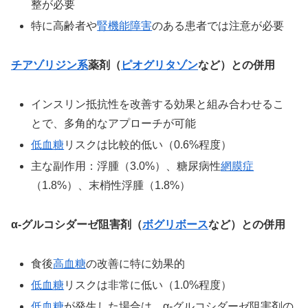
整が必要
特に高齢者や
腎機能障害
のある患者では注意が必要
チアゾリジン系
薬剤（
ピオグリタゾン
など）との併用
インスリン抵抗性を改善する効果と組み合わせるこ
とで、多角的なアプローチが可能
低血糖
リスクは比較的低い（0.6%程度）
主な副作用：浮腫（3.0%）、糖尿病性
網膜症
（1.8%）、末梢性浮腫（1.8%）
α-グルコシダーゼ阻害剤（
ボグリボース
など）との併用
食後
高血糖
の改善に特に効果的
低血糖
リスクは非常に低い（1.0%程度）
低血糖
が発生した場合は、α-グルコシダーゼ阻害剤の