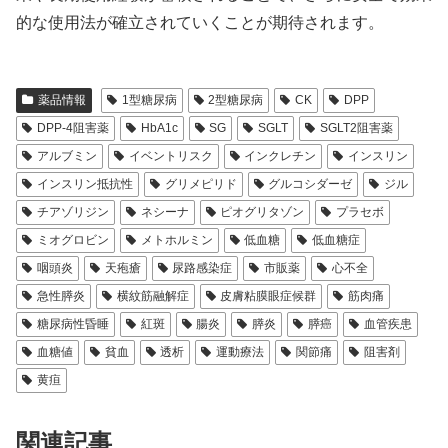
的な使用法が確立されていくことが期待されます。
薬品情報
1型糖尿病
2型糖尿病
CK
DPP
DPP-4阻害薬
HbA1c
SG
SGLT
SGLT2阻害薬
アルブミン
イベントリスク
インクレチン
インスリン
インスリン抵抗性
グリメピリド
グルコシダーゼ
ジル
チアゾリジン
ネシーナ
ピオグリタゾン
プラセボ
ミオグロビン
メトホルミン
低血糖
低血糖症
咽頭炎
天疱瘡
尿路感染症
市販薬
心不全
急性膵炎
横紋筋融解症
皮膚粘膜眼症候群
筋肉痛
糖尿病性昏睡
紅斑
腸炎
膵炎
膵癌
血管疾患
血糖値
貧血
透析
運動療法
関節痛
阻害剤
黄疸
関連記事