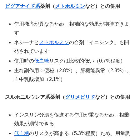
ビグアナイド系
薬剤（
メトホルミン
など）との併用
作用機序が異なるため、相補的な効果が期待できま
す
ネシーナと
メトホルミン
の合剤「イニシンク」も開
発されています
併用時の
低血糖
リスクは比較的低い（0.7%程度）
主な副作用：便秘（2.8%）、肝機能異常（2.8%）、
血中乳酸増加（2.1%）
スルホニルウレア系薬剤（
グリメピリド
など）との併用
インスリン分泌を促進する作用が重なるため、相乗
効果が期待できる
低血糖
のリスクが高まる（5.3%程度）ため、用量調