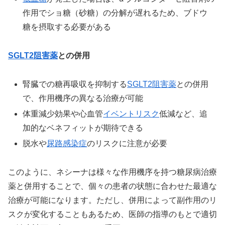
作用でショ糖（砂糖）の分解が遅れるため、ブドウ
糖を摂取する必要がある
SGLT2阻害薬
との併用
腎臓での糖再吸収を抑制する
SGLT2阻害薬
との併用
で、作用機序の異なる治療が可能
体重減少効果や心血管
イベントリスク
低減など、追
加的なベネフィットが期待できる
脱水や
尿路感染症
のリスクに注意が必要
このように、ネシーナは様々な作用機序を持つ糖尿病治療
薬と併用することで、個々の患者の状態に合わせた最適な
治療が可能になります。ただし、併用によって副作用のリ
スクが変化することもあるため、医師の指導のもとで適切