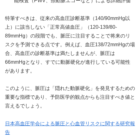
能検査（PWV、頸動脈エコーなど）による詳細評価
特筆すべきは、従来の高血圧診断基準（140/90mmHg以
上）に該当しない「正常高値血圧」（120-139/80-
89mmHg）の段階でも、脈圧に注目することで将来のリ
スクを予測できる点です。例えば、血圧138/72mmHgの場
合、高血圧の診断基準は満たしませんが、脈圧は
66mmHgとなり、すでに動脈硬化が進行している可能性
があります。
このように、脈圧は「隠れた動脈硬化」を発見するための
重要な指標であり、予防医学的観点からも注目すべき値と
言えるでしょう。
日本高血圧学会による脈圧と心血管リスクに関する研究報
告