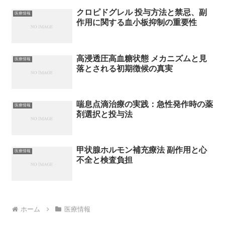
クロピドグレル 投与方法と禁忌、副
医療情報
作用に関する血小板抑制の重要性
高浸透圧高血糖状態 メカニズムと見
医療情報
落とされる初期徴候の真実
喘息点滴治療の実践：急性発作時の薬
医療情報
剤選択と投与法
甲状腺ホルモン補充療法 副作用と心
医療情報
不全と検査負担
ホーム
医療情報