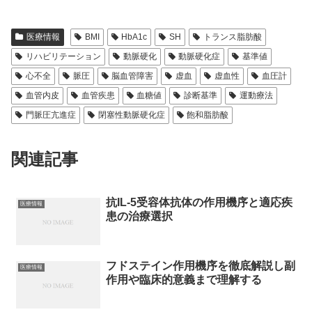
医療情報
BMI
HbA1c
SH
トランス脂肪酸
リハビリテーション
動脈硬化
動脈硬化症
基準値
心不全
脈圧
脳血管障害
虚血
虚血性
血圧計
血管内皮
血管疾患
血糖値
診断基準
運動療法
門脈圧亢進症
閉塞性動脈硬化症
飽和脂肪酸
関連記事
抗IL-5受容体抗体の作用機序と適応疾
医療情報
患の治療選択
フドステイン作用機序を徹底解説し副
医療情報
作用や臨床的意義まで理解する