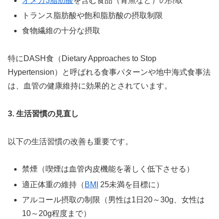
オメガ3脂肪酸
を含む食品（青魚など）の摂取
トランス脂肪酸や飽和脂肪酸の摂取制限
食物繊維の十分な摂取
特にDASH食（Dietary Approaches to Stop
Hypertension）と呼ばれる食事パターンや地中海式食事法
は、血管の健康維持に効果的とされています。
3. 生活習慣の見直し
以下の生活習慣の改善も重要です。
禁煙（喫煙は血管内皮機能を著しく低下させる）
適正体重の維持（
BMI
25未満を目標に）
アルコール摂取の制限（男性は1日20～30g、女性は
10～20g程度まで）