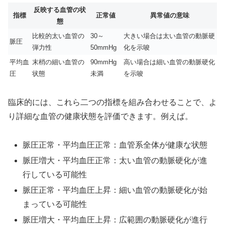
反映する血管の状
指標
正常値
異常値の意味
態
比較的太い血管の
30～
大きい場合は太い血管の動脈硬
脈圧
弾力性
50mmHg
化を示唆
平均血
末梢の細い血管の
90mmHg
高い場合は細い血管の動脈硬化
圧
状態
未満
を示唆
臨床的には、これら二つの指標を組み合わせることで、よ
り詳細な血管の健康状態を評価できます。例えば。
脈圧正常・平均血圧正常：血管系全体が健康な状態
脈圧増大・平均血圧正常：太い血管の動脈硬化が進
行している可能性
脈圧正常・平均血圧上昇：細い血管の動脈硬化が始
まっている可能性
脈圧増大・平均血圧上昇：広範囲の動脈硬化が進行