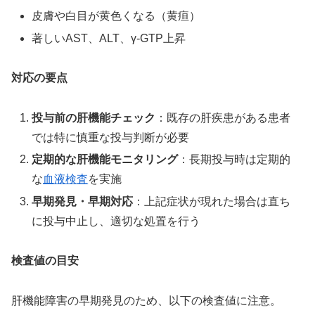
皮膚や白目が黄色くなる（黄疸）
著しいAST、ALT、γ-GTP上昇
対応の要点
投与前の肝機能チェック
：既存の肝疾患がある患者
では特に慎重な投与判断が必要
定期的な肝機能モニタリング
：長期投与時は定期的
な
血液検査
を実施
早期発見・早期対応
：上記症状が現れた場合は直ち
に投与中止し、適切な処置を行う
検査値の目安
肝機能障害の早期発見のため、以下の検査値に注意。