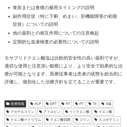
食前または食後の服用タイミングの説明
副作用症状（特に下痢、めまい、肝機能障害の初期
症状）についての説明
他の薬剤との相互作用についての注意喚起
定期的な血液検査の必要性についての説明
モサプリドクエン酸塩は比較的安全性の高い薬剤ですが、
適切な使用と注意深い観察により、より安全で効果的な治
療が可能となります。医療従事者は患者の状態を総合的に
評価し、個別化した治療方針を立てることが重要です。
医療情報
ALP
GPT
HT
PT
T4
X線
アセチルコリン
アトロピン
イソクエン酸
クエン酸
クエン酸ナトリウム
クエン酸回路
コリン
スコポラミン