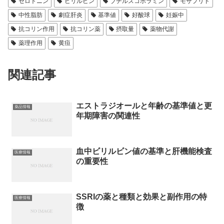
セロトニン
ビリルビン
ブチルスコポラミン
モサプリド
中性脂肪
劇症肝炎
基準値
好酸球
妊娠中
抗コリン作用
抗コリン薬
摂取量
薬物代謝
薬理作用
黄疸
関連記事
エストラジオールと年齢の基準値と更
薬品情報
年期障害の関連性
血中ビリルビン値の基準と肝機能検査
医療情報
の重要性
SSRIの薬と種類と効果と副作用の特
医療情報
徴