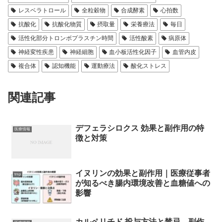
レスベラトロール
全粒穀物
合成酵素
心拍数
抗酸化
抗酸化物質
摂取量
栄養療法
毎日
活性化部分トロンボプラスチン時間
活性酸素
病原体
神経変性疾患
神経細胞
血小板活性化因子
血管内皮
複合体
認知機能
運動療法
酸化ストレス
関連記事
デフェラシロクス 効果と副作用の特
医療情報
徴と対策
イヌリンの効果と副作用｜医療従事者
tmp
が知るべき腸内環境改善と血糖値への
影響
カルペリチド 投与方法と禁忌、副作