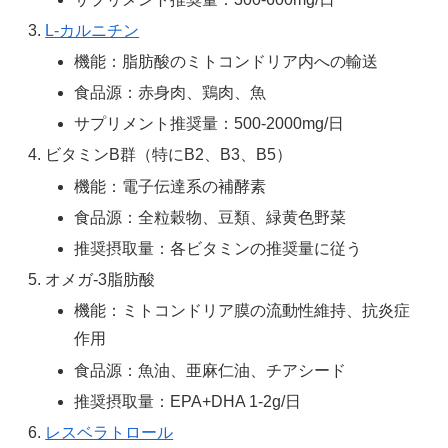
L-カルニチン
機能：脂肪酸のミトコンドリア内への輸送
食品源：赤身肉、鶏肉、魚
サプリメント推奨量：500-2000mg/日
ビタミンB群（特にB2、B3、B5）
機能：電子伝達系の補酵素
食品源：全粒穀物、豆類、緑黄色野菜
推奨摂取量：各ビタミンの推奨量に従う
オメガ-3脂肪酸
機能：ミトコンドリア膜の流動性維持、抗炎症
作用
食品源：魚油、亜麻仁油、チアシード
推奨摂取量：EPA+DHA 1-2g/日
レスベラトロール