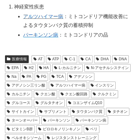
神経変性疾患
アルツハイマー病
：ミトコンドリア機能改善に
よるタウタンパク質の蓄積抑制
パーキンソン病
：ミトコンドリアの品
医療情報
AT
ATP
C-1
CA
DHA
DNA
EPA
H2
HA
L-カルニチン
N-アセチルシステイン
Na
PA
PG
TCA
アデノシン
アデノシン三リン酸
アルツハイマー病
インスリン
カルニチン
クエン酸
クエン酸回路
クルクミン
グルコース
グルタチオン
コエンザイムQ10
サイトカイン
サプリメント
タウタンパク質
タチオン
ターンオーバー
パーキンソン
パーキンソン病
ビタミンB群
ピロロキノリンキノン
ベリ
ペルオキシソーム
レジスタンストレーニング