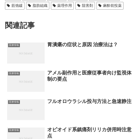
筋弛緩
脂肪組織
薬理作用
阻害剤
麻酔前投薬
関連記事
胃潰瘍の症状と原因 治療法は？
医療情報
アメル副作用と医療従事者向け監視体
医療情報
制の要点
フルオロウラシル投与方法と急速静注
医療情報
オピオイド系鎮痛剤リリカ併用時注意
医療情報
点