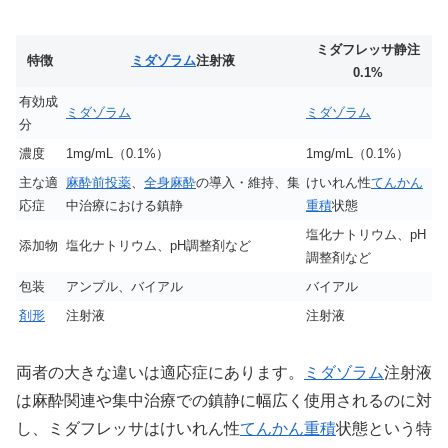
ミダフレッサ静注
特徴
ミダゾラム
注射液
0.1%
有効成
ミダゾラム
ミダゾラム
分
濃度
1mg/mL（0.1%）
1mg/mL（0.1%）
主な適
麻酔前投薬
、
全身麻酔
の導入・維持、集
けいれん性
てんかん
応症
中治療における鎮静
重積
状態
塩化ナトリウム、pH
添加物
塩化ナトリウム、pH調整剤など
調整剤など
包装
アンプル、バイアル
バイアル
剤形
注射液
注射液
両者の大きな違いは適応症にあります。
ミダゾラム
注射液
は麻酔関連や集中治療での鎮静に幅広く使用されるのに対
し、ミダフレッサはけいれん性
てんかん重積
状態という特