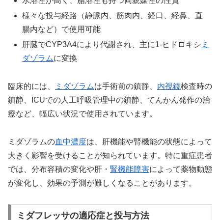
水溶性が高く、脂溶性も持つ両親媒性の性質
様々な投与経路（静脈内、筋肉内、経口、経鼻、直
腸内など）で使用可能
肝臓でCYP3A4により代謝され、主に1-ヒドロキシ
ミ
ダゾラム
に変換
臨床的には、
ミダゾラム
は手術前の鎮静、
内視鏡
検査時の
鎮静、ICUでの人工呼吸管理中の鎮静、てんかん発作の治
療など、幅広い状況で使用されています。
ミダゾラムの
血中濃度
は、肝機能や腎機能の状態によって
大きく影響を受けることが知られています。特に重症患者
では、分布容積の変化や肝・
腎機能障害
によって薬物動態
が変化し、効果の予測が難しくなることがあります。
ミダフレッサの適応症と投与方法