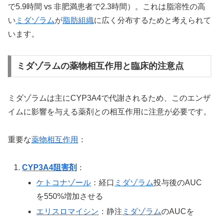
で5.9時間 vs 非肥満患者で2.3時間）。これは脂溶性の高
い
ミダゾラム
が
脂肪組織
に広く分布するためと考えられて
います。
ミダゾラムの薬物相互作用と臨床的注意点
ミダゾラムは主にCYP3A4で代謝されるため、このエンザ
イムに影響を与える薬剤との相互作用に注意が必要です。
重要な
薬物相互作用
：
CYP3A4阻害剤
：
ケトコナゾール
：経口
ミダゾラム
投与後のAUC
を550%増加させる
エリスロマイシン
：静注
ミダゾラム
のAUCを