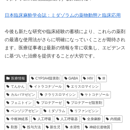
日本臨床麻酔学会誌：ミダゾラムの薬物動態と臨床応用
今後も新たな研究や臨床経験の蓄積により、これらの薬剤
の最適な使用法がさらに明確になっていくことが期待され
ます。医療従事者は最新の情報を常に収集し、エビデンス
に基づいた治療を提供することが大切です。
医療情報
CYP3A4阻害剤
GABA
HIV
III
てんかん
イトラコナゾール
エリスロマイシン
カルバマゼピン
クラリスロマイシン
ケトコナゾール
フェニトイン
プロテアーゼ
プロテアーゼ阻害剤
ベンゾジアゼピン
ミダゾラム
リファンピシン
中枢神経系
人工呼吸
人工呼吸器
全身麻酔
内視鏡
剤形
投与方法
新生児
水溶性
神経伝達物質