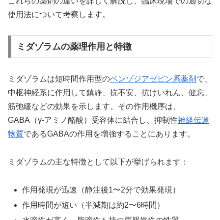
これらの薬剤の違いを詳しく解説し、臨床現場での適切な
使用法について考察します。
ミダゾラムの薬理作用と特徴
ミダゾラムは短時間作用型の
ベンゾジアゼピン系薬剤
で、
中枢神経系に作用して鎮静、抗不安、抗けいれん、健忘、
筋弛緩などの効果を示します。その作用機序は、
GABA（γ-アミノ酪酸）受容体に結合し、抑制性
神経伝達
物質
であるGABAの作用を増強することにあります。
ミダゾラムの主な特徴として以下が挙げられます：
作用発現が迅速（静注後1〜2分で効果発現）
作用時間が短い（半減期は約2〜6時間）