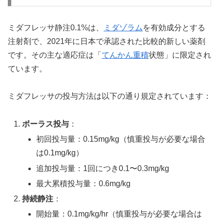
ミダフレッサ静注0.1%は、
ミダゾラム
を有効成分とする
注射剤で、2021年に日本で承認された比較的新しい薬剤
です。その主な適応症は「
てんかん重積
状態」に限定され
ています。
ミダフレッサの投与方法は以下の通り規定されています：
ボーラス投与
：
初回投与量：0.15mg/kg（慎重投与が必要な場合
は0.1mg/kg）
追加投与量：1回につき0.1〜0.3mg/kg
最大累積投与量：0.6mg/kg
持続静注
：
開始量：0.1mg/kg/hr（慎重投与が必要な場合は