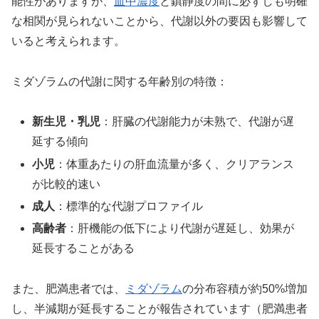
能性がありますが、
血中濃度
と鎮静度の間に必ずしも明確
な相関が見られないことから、代謝以外の要因も影響して
いると考えられます。
ミダゾラムの代謝に関する年齢別の特徴：
新生児・乳児
：肝臓の代謝能力が未熟で、代謝が遅
延する傾向
小児
：体重あたりの肝血流量が多く、クリアランス
が比較的速い
成人
：標準的な代謝プロファイル
高齢者
：肝機能の低下により代謝が遅延し、効果が
延長することがある
また、肥満患者では、
ミダゾラム
の分布容積が約50%増加
し、半減期が延長することが報告されています（肥満患者