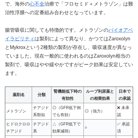
で、海外の
心不全
治療で「フロセミド＋メトラゾン」は難
治性浮腫への定番組み合わせとなっています。
腸管吸収に関しても特徴的です。メトラゾンの
バイオアベ
イラビリティ
は製剤によって異なり、かつてはZaroxolyn
とMykroxという2種類の製剤が存在し、吸収速度が異なっ
ていました。現在一般的に使われるのはZaroxolyn相当の
製剤で、吸収はやや緩やかですがピーク効果は安定してい
ます。
腎機能低下時の
ループ利尿薬と
日本で
薬剤名
分類
有効性
の相乗効果
の承認
チアジド
◎（GFR低下例
❌ 未承
メトラゾン
◎（強力）
系類似
でも有効）
認
ヒドロクロロ
チアジド
△（GFR低下で
✅ 承認
○
チアジド
系
効果減弱）
済