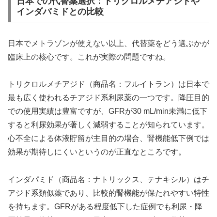
日本での代替薬選択：トリクロルメチアジドや
インダパミドとの比較
日本でメトラゾンが使えない以上、代替薬をどう選ぶかが
臨床上の核心です。これが実際の問題ですね。
トリクロルメチアジド（商品名：フルイトラン）は日本で
最も広く使われるチアジド系利尿薬の一つです。降圧目的
での使用実績は豊富ですが、GFRが30 mL/min未満に低下
すると利尿効果が著しく減弱することが知られています。
心不全による体液貯留が主目的の場合、腎機能低下例では
効果が期待しにくいというのが正直なところです。
インダパミド（商品名：ナトリックス、テナキシル）はチ
アジド系類似薬であり、比較的腎機能が保たれやすい特性
を持ちます。GFRがある程度低下した症例でも利尿・降