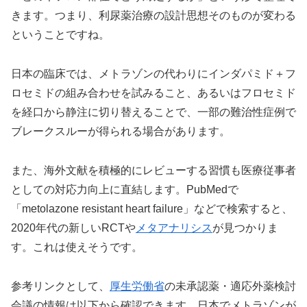
きます。つまり、利尿薬治療の設計思想そのものが変わる
ということですね。
日本の臨床では、メトラゾンの代わりにインダパミド＋フ
ロセミドの組み合わせを試みること、あるいはフロセミド
を経口から静注に切り替えることで、一部の難治性症例で
ブレークスルーが得られる場合があります。
また、海外文献を積極的にレビューする習慣も医療従事者
としての対応力向上に直結します。PubMedで
「metolazone resistant heart failure」などで検索すると、
2020年代の新しいRCTや
メタアナリシス
が見つかりま
す。これは使えそうです。
参考リンクとして、
厚生労働省
の未承認薬・適応外薬検討
会議の情報は以下から確認できます。日本でメトラゾンが