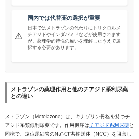
国内では代替薬の選択が重要
日本ではメトラゾンの代わりにトリクロルメ
⚠️
チアジドやインダパミドなどが使用されます
が、薬理学的特性の違いを理解したうえで選
択する必要があります。
メトラゾンの薬理作用と他のチアジド系利尿薬
との違い
メトラゾン（Metolazone）は、キナゾリン骨格を持つチ
アジド系類似利尿薬です。作用機序は
チアジド系利尿薬
と
同様で、遠位尿細管のNa⁺-Cl⁻共輸送体（NCC）を阻害し