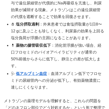
与で遠位尿細管が代償的にNa再吸収を亢進し、利尿
効果が減弱する現象。メトラゾンはこの遠位尿細管
の代償を遮断することで効果を回復させます。
🧂
塩分摂取過剰
：外来患者では食塩摂取量が1日8〜
12 gに及ぶことも珍しくなく、利尿薬の効果を上回る
塩分負荷が浮腫の主因になることがあります。
💊
薬物の腸管吸収低下
：消化管浮腫が強い場合、経
口フロセミドのバイオアベイラビリティが通常の
50%前後からさらに低下し、静注との差が拡大しま
す。
🩺
低アルブミン血症
：血清アルブミン低下でフロセ
ミドの尿細管内への分泌が低下し、有効薬物濃度に
達しにくくなります。
メトラゾンの薬理モデルを理解すると、これらの問題を
「どのネフロン部位でどう対処するか」という形で整理で