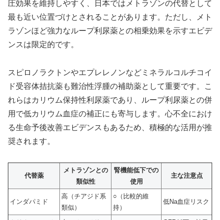
圧効果を維持しやすく、日本ではメトラゾンの代替として
最も近い位置づけとされることがあります。ただし、メト
ラゾンほど強力なループ利尿薬との相乗効果を示すエビデ
ンスは限定的です。
スピロノラクトンやエプレレノンなどミネラルコルチコイ
ド受容体拮抗薬も難治性浮腫の補助薬として重要です。こ
れらはカリウム保持性利尿薬であり、ループ利尿薬との併
用で低カリウム血症の補正にも寄与します。心不全におけ
る生命予後改善エビデンスもあるため、積極的な活用が推
奨されます。
メトラゾンとの
腎機能低下での
代替薬
主な注意点
類似性
使用
高（チアジド系
○（比較的維
インダパミド
低Na血症リスク
類似）
持）