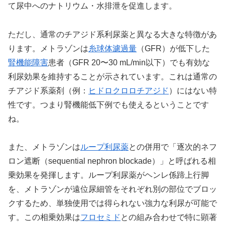
て尿中へのナトリウム・水排泄を促進します。
ただし、通常のチアジド系利尿薬と異なる大きな特徴があ
ります。メトラゾンは
糸球体濾過量
（GFR）が低下した
腎機能障害
患者（GFR 20〜30 mL/min以下）でも有効な
利尿効果を維持することが示されています。これは通常の
チアジド系薬剤（例：
ヒドロクロロチアジド
）にはない特
性です。つまり腎機能低下例でも使えるということです
ね。
また、メトラゾンは
ループ利尿薬
との併用で「逐次的ネフ
ロン遮断（sequential nephron blockade）」と呼ばれる相
乗効果を発揮します。ループ利尿薬がヘンレ係蹄上行脚
を、メトラゾンが遠位尿細管をそれぞれ別の部位でブロッ
クするため、単独使用では得られない強力な利尿が可能で
す。この相乗効果は
フロセミド
との組み合わせで特に顕著