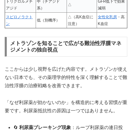
トリクロルメチ
中（チアジド
GFR低下で効果
△
アジド
系）
減弱
スピロノラクト
△（高K血症に
女性化乳房
・高
低（別機序）
ン
注意）
K血症
メトラゾンを知ることで広がる難治性浮腫マネ
ジメントの独自視点
ここからは少し視野を広げた内容です。メトラゾンが使え
ない日本でも、その薬理学的特性を深く理解することで難
治性浮腫の治療戦略を改善できます。
「なぜ利尿薬が効かないのか」を構造的に考える習慣が重
要です。利尿薬抵抗性の原因は一つではありません。
🔄
利尿薬ブレーキング現象
：ループ利尿薬の連日投