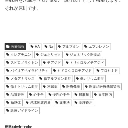
替戦略を洗練させるための「設計図」として機能します。
それが原則です。
医療情報
HA
Na
アルブミン
エプレレノン
クレアチニン
ジェネリック
ジェネリック医薬品
スピロノラクトン
チアジド
トリクロルメチアジド
バイオアベイラビリティ
ヒドロクロロチアジド
フロセミド
メタアナリシス
低アルブミン血症
低カリウム血症
低ナトリウム血症
利尿薬
医療機器
医薬品医療機器等法
品質管理
心不全
慢性心不全
摂取量
日本国内
糸球体
糸球体濾過量
薬事法
薬理作用
診療ガイドライン