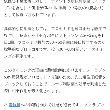
償性心不全患者に対して、チアジド系類似利尿薬（メトラ
ゾンを含む）の併用がClass IIa推奨（中等度の根拠あり）
として位置づけられています。
具体的な使用法としては、フロセミドを経口または静注で
投与し、反応が不十分な場合にメトラゾン 2.5〜5 mgを1
日1回、フロセミド投与の30〜60分前に経口投与するのが
標準的なプロトコルです。投与30〜60分前というタイミ
ングが原則です。
このタイミングの理由は薬物動態にあります。メトラゾン
の作用発現がフロセミドより遅いため、先に遠位尿細管を
ブロックしておくことで、ループ利尿薬の効果が到達した
際に相乗作用が最大化されます。
⚠️
電解質
への影響は強力で注意が必要です。 メトラゾン