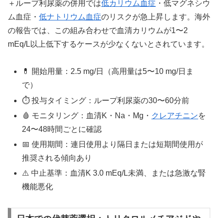
＋ループ利尿薬の併用では
低カリウム血症
・低マグネシウ
ム血症・
低ナトリウム血症
のリスクが急上昇します。海外
の報告では、この組み合わせで血清カリウムが1〜2
mEq/L以上低下するケースが少なくないとされています。
💊 開始用量：2.5 mg/日（高用量は5〜10 mg/日ま
で）
⏱ 投与タイミング：ループ利尿薬の30〜60分前
🩸 モニタリング：血清K・Na・Mg・
クレアチニン
を
24〜48時間ごとに確認
📅 使用期間：連日使用より隔日または短期間使用が
推奨される傾向あり
⚠️ 中止基準：血清K 3.0 mEq/L未満、または急激な腎
機能悪化