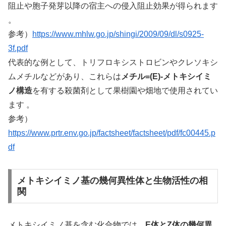
阻止や胞子発芽以降の宿主への侵入阻止効果が得られます
。
参考）
https://www.mhlw.go.jp/shingi/2009/09/dl/s0925-
3f.pdf
代表的な例として、トリフロキシストロビンやクレソキシ
ムメチルなどがあり、これらは
メチル=(E)-メトキシイミ
ノ構造
を有する殺菌剤として果樹園や畑地で使用されてい
ます 。
参考）
https://www.prtr.env.go.jp/factsheet/factsheet/pdf/fc00445.p
df
メトキシイミノ基の幾何異性体と生物活性の相
関
メトキシイミノ基を含む化合物では、
E体とZ体の幾何異