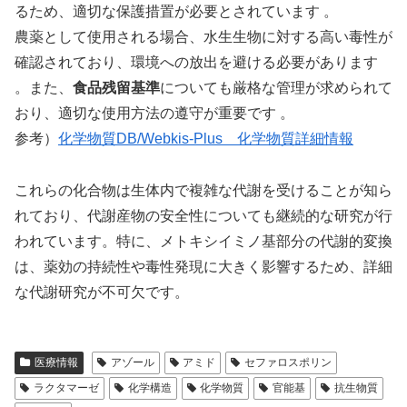
るため、適切な保護措置が必要とされています 。
農薬として使用される場合、水生生物に対する高い毒性が
確認されており、環境への放出を避ける必要があります
。また、
食品残留基準
についても厳格な管理が求められて
おり、適切な使用方法の遵守が重要です 。
参考）
化学物質DB/Webkis-Plus 化学物質詳細情報
これらの化合物は生体内で複雑な代謝を受けることが知ら
れており、代謝産物の安全性についても継続的な研究が行
われています。特に、メトキシイミノ基部分の代謝的変換
は、薬効の持続性や毒性発現に大きく影響するため、詳細
な代謝研究が不可欠です。
医療情報
アゾール
アミド
セファロスポリン
ラクタマーゼ
化学構造
化学物質
官能基
抗生物質