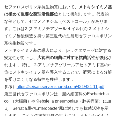
セファロスポリン系抗生物質において、
メトキシイミノ基
は極めて重要な薬理活性部位
として機能します 。代表的
な例として、セフメノキシム（ベストコール）がありま
す。これは2-(2-アミノチアゾール-4-イル)-(Z)-2-メトキシ
イミノ酢酸構造を持つ第三世代の注射用セファロスポリン
系抗生物質です 。
メトキシイミノ基の導入により、β-ラクタマーゼに対する
安定性が向上し、
広範囲の細菌に対する抗菌活性が強化
さ
れます 。特に、2-アミノチアゾリールアセトアミド基のα
位にメトキシイミノ基を導入することで、酵素による分解
を受けにくくなる特性を獲得します 。
参考）
https://seisan.server-shared.com/431/431-11.pdf
第三世代セファロスポリンは、腸内細菌科のEscherichia
coli（大腸菌）やKlebsiella pneumoniae（肺炎桿菌）に加
え、Serratia属やEnterobacter属に対しても抗菌活性を示
します 。これらの抗菌活性の拡大には、メトキシイミノ