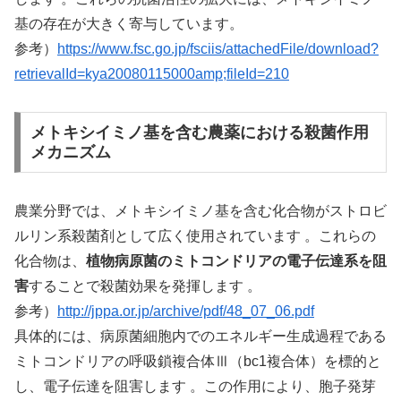
基の存在が大きく寄与しています。
参考）
https://www.fsc.go.jp/fsciis/attachedFile/download?
retrievalId=kya20080115000amp;fileId=210
メトキシイミノ基を含む農薬における殺菌作用
メカニズム
農業分野では、メトキシイミノ基を含む化合物がストロビ
ルリン系殺菌剤として広く使用されています 。これらの
化合物は、
植物病原菌のミトコンドリアの電子伝達系を阻
害
することで殺菌効果を発揮します 。
参考）
http://jppa.or.jp/archive/pdf/48_07_06.pdf
具体的には、病原菌細胞内でのエネルギー生成過程である
ミトコンドリアの呼吸鎖複合体Ⅲ（bc1複合体）を標的と
し、電子伝達を阻害します 。この作用により、胞子発芽