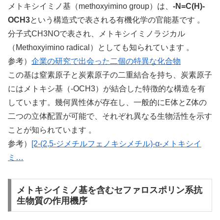
メトキシイミノ基（methoxyimino group）は、
-N=C(H)-
OCH3
という構造式で表される有機化学の官能基です 。
分子式CH3NOで表され、メトキシイミノラジカル
（Methoxyimino radical）としても知られています 。
参考）
企業の研究で出会った二個の特異な化合物
この基は窒素原子と炭素原子の二重結合を持ち、炭素原子
にはメトキシ基（-OCH3）が結合した特徴的な構造を有
しています。幾何異性体が存在し、一般的にE体とZ体の
二つの立体配置が可能で、それぞれ異なる生物活性を示す
ことが知られています 。
参考）
[2-(2,5-ジメチルフェノキシメチル)-α-メトキシイ
ミ…
メトキシイミノ基を含むセファロスポリン系抗
生物質の作用機序