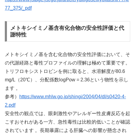
77_375/_pdf
メトキシイミノ基含有化合物の安全性評価と代
謝特性
メトキシイミノ基を含む化合物の安全性評価において、そ
の代謝経路と毒性プロファイルの理解は極めて重要です。
トリフロキシストロビンを例に取ると、水溶解度が80.6
mg/L（20℃）、分配係数logPow = 2.36という物性を示し
ます 。
参考）
https://www.mhlw.go.jp/shingi/2004/04/dl/s0420-4-
2.pdf
安全性の観点では、眼刺激性やアレルギー性皮膚反応を起
こすおそれがある一方、急性毒性は比較的低いことが確認
されています 。長期暴露による肝臓への影響が懸念され