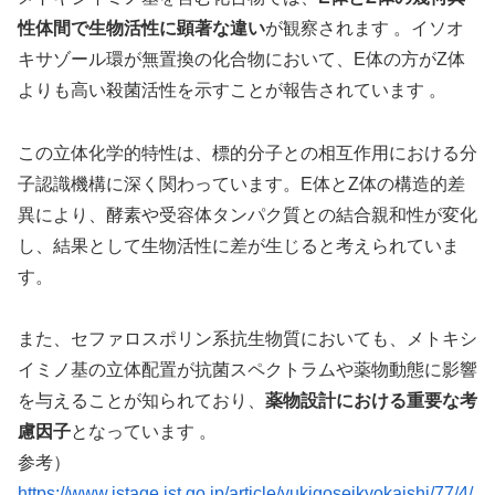
性体間で生物活性に顕著な違い
が観察されます 。イソオ
キサゾール環が無置換の化合物において、E体の方がZ体
よりも高い殺菌活性を示すことが報告されています 。
この立体化学的特性は、標的分子との相互作用における分
子認識機構に深く関わっています。E体とZ体の構造的差
異により、酵素や受容体タンパク質との結合親和性が変化
し、結果として生物活性に差が生じると考えられていま
す。
また、セファロスポリン系抗生物質においても、メトキシ
イミノ基の立体配置が抗菌スペクトラムや薬物動態に影響
を与えることが知られており、
薬物設計における重要な考
慮因子
となっています 。
参考）
https://www.jstage.jst.go.jp/article/yukigoseikyokaishi/77/4/