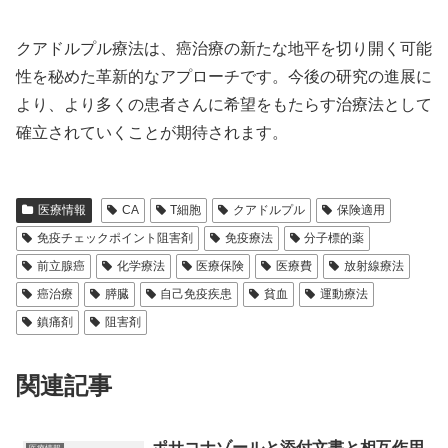
クアドルプル療法は、癌治療の新たな地平を切り開く可能
性を秘めた革新的なアプローチです。今後の研究の進展に
より、より多くの患者さんに希望をもたらす治療法として
確立されていくことが期待されます。
医療情報
CA
T細胞
クアドルプル
保険適用
免疫チェックポイント阻害剤
免疫療法
分子標的薬
前立腺癌
化学療法
医療保険
医療費
放射線療法
癌治療
膵臓
自己免疫疾患
貧血
運動療法
鎮痛剤
阻害剤
関連記事
ポサコナゾールと添付文書と相互作用