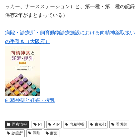
ッカー、ナースステーション）と、第一種・第二種の記録
保存2年がまとまっている）
病院・診療所・飼育動物診療施設における向精神薬取扱い
の手引き（大阪府）
向精神薬と妊娠・授乳
医療情報
PT
PTP
向精神薬
東京都
看護師
診療所
調剤
麻薬