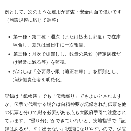
例として、次のような運用が監査・安全両面で強いです
（施設規模に応じて調整）​
第一種・第二種：週次（または払出し都度）で在庫
照合し、差異は当日中に一次報告。
第三種：月次で棚卸しし、数量の急変（特定病棟だ
け異常に減る等）を監視。
払出しは「必要最小限（適正在庫）」を原則とし、
病棟側責任者を明確化。
記録は「紙帳簿」でも「伝票綴り」でもよいとされます
が、伝票で代替する場合は向精神薬が記録された伝票を他
の伝票と分けて綴る必要がある点も大阪府手引で注意され
ています。 “綴り分け”ができていないと、実地指導で「記
録はあるが、すぐ出せない」状態になりやすいので、保管