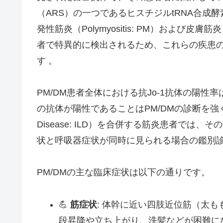
（ARS）の一つであるヒスチジルtRNA合成酵
発性筋炎（Polymyositis: PM）および皮膚筋炎
者で特異的に検出されるため、これらの疾患
す 。
PM/DM患者全体における抗Jo-1抗体の陽性
の抗体が陽性であることはPM/DMの診断を強く支持し
Disease: ILD）を合併する筋炎患者では
状と呼吸器症状が同時に見られる場合の鑑別診
PM/DMの主な臨床症状は以下の通りです。
💪
筋症状
: 体幹に近い四肢近位筋（太
段昇降や立ち上がり、洗髪などが困難に