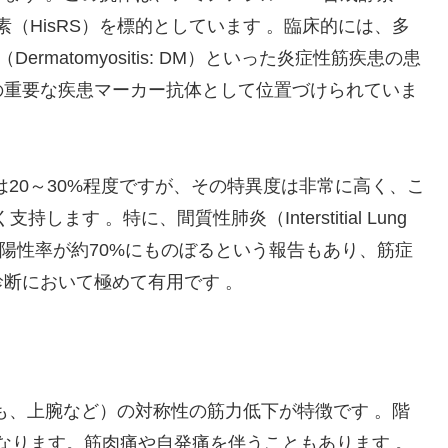
素（HisRS）を標的としています 。臨床的には、多
（Dermatomyositis: DM）といった炎症性筋疾患の患
の重要な疾患マーカー抗体として位置づけられていま
率は20～30%程度ですが、その特異度は非常に高く、こ
ます 。特に、間質性肺炎（Interstitial Lung
、その陽性率が約70%にものぼるという報告もあり、筋症
断において極めて有用です 。
もも、上腕など）の対称性の筋力低下が特徴です 。階
なります。筋肉痛や自発痛を伴うこともあります 。