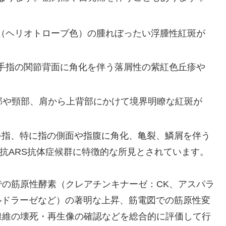
色（ヘリオトロープ色）の腫れぼったい浮腫性紅斑が
: 手指の関節背面に角化を伴う落屑性の紫紅色丘疹や
胸部や頸部、肩から上背部にかけて境界明瞭な紅斑が
 手指、特に指の側面や指腹に角化、亀裂、鱗屑を伴う
抗ARS抗体症候群に特徴的な所見とされています。
の筋原性酵素（クレアチンキナーゼ：CK、アスパラ
ルドラーゼなど）の著明な上昇、筋電図での筋原性変
線維の壊死・再生像の確認などを総合的に評価して行