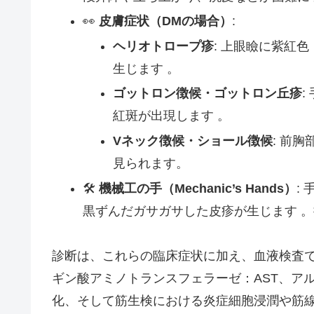
👀
皮膚症状（DMの場合）
:
ヘリオトロープ疹
: 上眼瞼に紫紅
生じます 。
ゴットロン徴候・ゴットロン丘疹
紅斑が出現します 。
Vネック徴候・ショール徴候
: 前
見られます。
🛠️
機械工の手（Mechanic’s Hands）
:
黒ずんだガサガサした皮疹が生じます 。
診断は、これらの臨床症状に加え、血液検査で
ギン酸アミノトランスフェラーゼ：AST、ア
化、そして筋生検における炎症細胞浸潤や筋