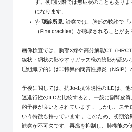
す。初期段階では無症状のこともありま
になります。
🩺
聴診所見
: 診察では、胸部の聴診で
（Fine crackles）が聴取されることが
画像検査では、胸部X線や高分解能CT（HRC
線状・網状の影やすりガラス様の陰影が認め
理組織学的には非特異的間質性肺炎（NSIP
予後に関しては、抗Jo-1抗体陽性のILDは
速進行性のILDと比較すると、一般に副腎皮
的予後が良いとされています 。しかし、ステ
いう特徴も持っています 。このため、初期治
観察が不可欠です。再燃を抑制し、肺機能の