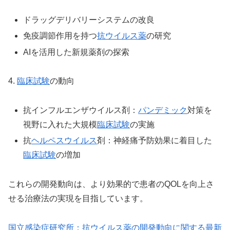
ドラッグデリバリーシステムの改良
免疫調節作用を持つ
抗ウイルス薬
の研究
AIを活用した新規薬剤の探索
4.
臨床試験
の動向
抗インフルエンザウイルス剤：
パンデミック
対策を
視野に入れた大規模
臨床試験
の実施
抗
ヘルペスウイルス
剤：神経痛予防効果に着目した
臨床試験
の増加
これらの開発動向は、より効果的で患者のQOLを向上さ
せる治療法の実現を目指しています。
国立感染症研究所：抗ウイルス薬の開発動向に関する最新