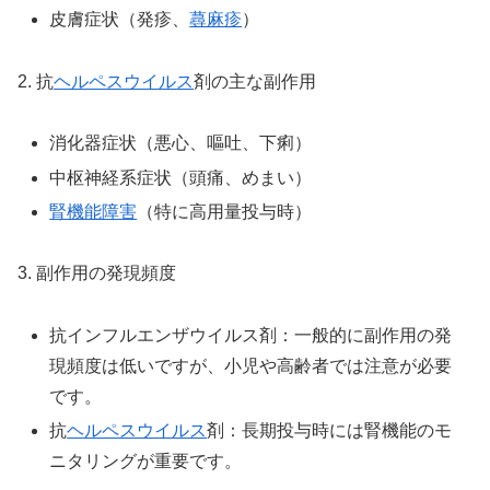
皮膚症状（発疹、
蕁麻疹
）
2. 抗
ヘルペスウイルス
剤の主な副作用
消化器症状（悪心、嘔吐、下痢）
中枢神経系症状（頭痛、めまい）
腎機能障害
（特に高用量投与時）
3. 副作用の発現頻度
抗インフルエンザウイルス剤：一般的に副作用の発
現頻度は低いですが、小児や高齢者では注意が必要
です。
抗
ヘルペスウイルス
剤：長期投与時には腎機能のモ
ニタリングが重要です。