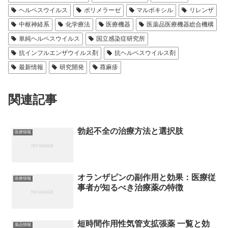
ヘルペスウイルス
ポリメラーゼ
マルボキシル
リレンザ
中枢神経系
化学療法
医療機器
医薬品医療機器総合機構
単純ヘルペスウイルス
国立感染症研究所
抗インフルエンザウイルス剤
抗ヘルペスウイルス剤
最新情報
研究開発
蕁麻疹
関連記事
勃起不全の治療方法と選択肢
医療情報
オランザピンの副作用と効果：医療従
医療情報
事者が知るべき治療薬の特徴
短時間作用性気管支拡張薬 一覧と効
薬品情報