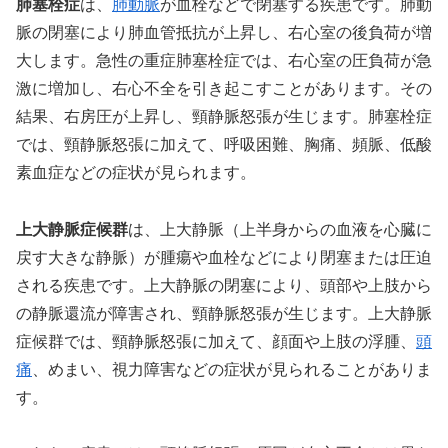
肺塞栓症
は、
肺動脈
が血栓などで閉塞する疾患です。肺動
脈の閉塞により肺血管抵抗が上昇し、右心室の後負荷が増
大します。急性の重症肺塞栓症では、右心室の圧負荷が急
激に増加し、右心不全を引き起こすことがあります。その
結果、右房圧が上昇し、頸静脈怒張が生じます。肺塞栓症
では、頸静脈怒張に加えて、呼吸困難、胸痛、頻脈、低酸
素血症などの症状が見られます。
上大静脈症候群
は、上大静脈（上半身からの血液を心臓に
戻す大きな静脈）が腫瘍や血栓などにより閉塞または圧迫
される疾患です。上大静脈の閉塞により、頭部や上肢から
の静脈還流が障害され、頸静脈怒張が生じます。上大静脈
症候群では、頸静脈怒張に加えて、顔面や上肢の浮腫、
頭
痛
、めまい、視力障害などの症状が見られることがありま
す。