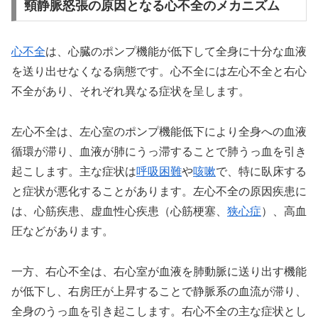
頸静脈怒張の原因となる心不全のメカニズム
心不全
は、心臓のポンプ機能が低下して全身に十分な血液
を送り出せなくなる病態です。心不全には左心不全と右心
不全があり、それぞれ異なる症状を呈します。
左心不全は、左心室のポンプ機能低下により全身への血液
循環が滞り、血液が肺にうっ滞することで肺うっ血を引き
起こします。主な症状は
呼吸困難
や
咳嗽
で、特に臥床する
と症状が悪化することがあります。左心不全の原因疾患に
は、心筋疾患、虚血性心疾患（心筋梗塞、
狭心症
）、高血
圧などがあります。
一方、右心不全は、右心室が血液を肺動脈に送り出す機能
が低下し、右房圧が上昇することで静脈系の血流が滞り、
全身のうっ血を引き起こします。右心不全の主な症状とし