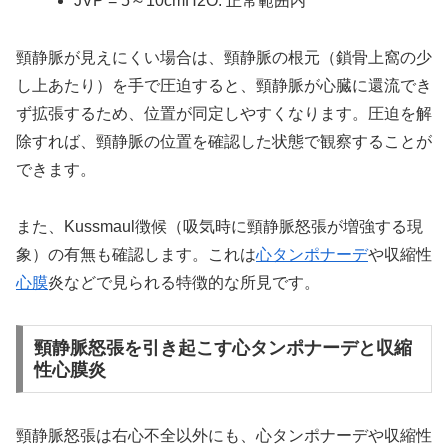
JVP = 5～10cmH2O: 正常範囲内
頸静脈が見えにくい場合は、頸静脈の根元（鎖骨上窩の少
し上あたり）を手で圧迫すると、頸静脈が心臓に還流でき
ず拡張するため、位置が同定しやすくなります。圧迫を解
除すれば、頸静脈の位置を確認した状態で観察することが
できます。
また、Kussmaul徴候（吸気時に頸静脈怒張が増強する現
象）の有無も確認します。これは
心タンポナーデ
や収縮性
心膜
炎などで見られる特徴的な所見です。
頸静脈怒張を引き起こす心タンポナーデと収縮
性心膜炎
頸静脈怒張は右心不全以外にも、心タンポナーデや収縮性