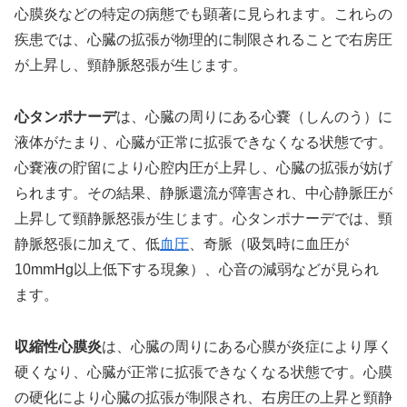
心膜炎などの特定の病態でも顕著に見られます。これらの
疾患では、心臓の拡張が物理的に制限されることで右房圧
が上昇し、頸静脈怒張が生じます。
心タンポナーデ
は、心臓の周りにある心嚢（しんのう）に
液体がたまり、心臓が正常に拡張できなくなる状態です。
心嚢液の貯留により心腔内圧が上昇し、心臓の拡張が妨げ
られます。その結果、静脈還流が障害され、中心静脈圧が
上昇して頸静脈怒張が生じます。心タンポナーデでは、頸
静脈怒張に加えて、低
血圧
、奇脈（吸気時に血圧が
10mmHg以上低下する現象）、心音の減弱などが見られ
ます。
収縮性心膜炎
は、心臓の周りにある心膜が炎症により厚く
硬くなり、心臓が正常に拡張できなくなる状態です。心膜
の硬化により心臓の拡張が制限され、右房圧の上昇と頸静