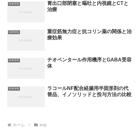
胃出口部閉塞と嘔吐と内視鏡とCTと
医療情報
治療
重症筋無力症と抗コリン薬の関係と治
医療情報
療効果
チオペンタール作用機序とGABA受容
医療情報
体
ラコールNF配合経腸用半固形剤の代
医療情報
替品、イノソリッドと投与方法の比較
ホーム
tmp