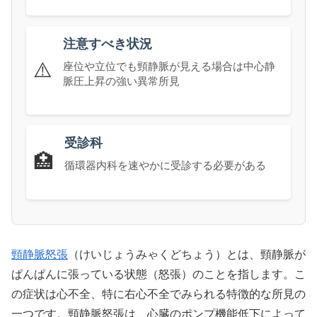
注意すべき状況
⚠️
座位や立位でも頸静脈が見える場合は中心静
脈圧上昇の強い異常所見
受診科
🏥
循環器内科を速やかに受診する必要がある
頸静脈怒張
（けいじょうみゃくどちょう）とは、頸静脈が
ぱんぱんに張っている状態（怒張）のことを指します。こ
の症状は心不全、特に右心不全でみられる特徴的な所見の
一つです。頸静脈怒張は、心臓のポンプ機能低下によって