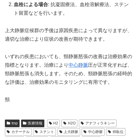
血栓による場合
: 抗凝固療法、血栓溶解療法、ステン
ト留置などを行います。
上大静脈症候群の予後は原因疾患によって異なりますが、
適切な治療により症状の改善が期待できます。
いずれの疾患においても、頸静脈怒張の改善は治療効果の
指標となります。治療により
中心静脈
圧が正常化すれば、
頸静脈怒張も消失します。そのため、頸静脈怒張の経時的
な評価は、治療効果のモニタリングに有用です。
頸
tmp
医療情報
H2
H2O
アナフィラキシー
カテーテル
ステント
上大静脈
中心静脈
仰臥位