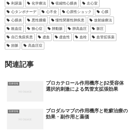
利尿薬
化学療法
収縮性心膜炎
左心室
心タンポナーデ
心不全
心原性ショック
心膜
心膜炎
悪性腫瘍
慢性閉塞性肺疾患
放射線療法
敗血症
狭心症
肺動脈
肺高血圧
脈圧
自己免疫疾患
虚血
虚血性
血栓
血管拡張薬
頻脈
高血圧症
関連記事
プロカテロール作用機序とβ2受容体
医療情報
選択的刺激による気管支拡張効果
ブロダルマブの作用機序と乾癬治療の
医療情報
効果・副作用と薬価