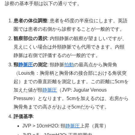
診察の基本手順は以下の通りです。
患者の体位調整
: 患者を45度の半座位にします。英語
圏では患者の右側から診察することが一般的です。
観察部位の選択
: 内頸静脈の観察が望ましいですが、
見えにくい場合は外頸静脈でも代用できます。内頸
静脈は右側で評価するのが一般的です。
頸
静脈圧
の測定
: 頸静脈
拍動
の最高点から胸骨角
（Louis角：胸骨柄と胸骨体の接合部における角状突
起）までの垂直距離を測定します。この距離に5cmを
加えた値が頸
静脈圧
（JVP: Jugular Venous
Pressure）となります。5cmを加えるのは、右房から
胸骨角までの高さがおよそ5cmだからです。
評価基準
:
JVP > 10cmH2O: 頸
静脈圧
上昇（異常）