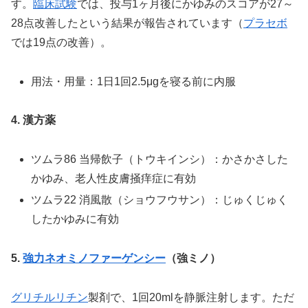
す。
臨床試験
では、投与1ヶ月後にかゆみのスコアが27～
28点改善したという結果が報告されています（
プラセボ
では19点の改善）。
用法・用量：1日1回2.5μgを寝る前に内服
4. 漢方薬
ツムラ86 当帰飲子（トウキインシ）：かさかさした
かゆみ、老人性皮膚掻痒症に有効
ツムラ22 消風散（ショウフウサン）：じゅくじゅく
したかゆみに有効
5.
強力ネオミノファーゲンシー
（強ミノ）
グリチルリチン
製剤で、1回20mlを静脈注射します。ただ