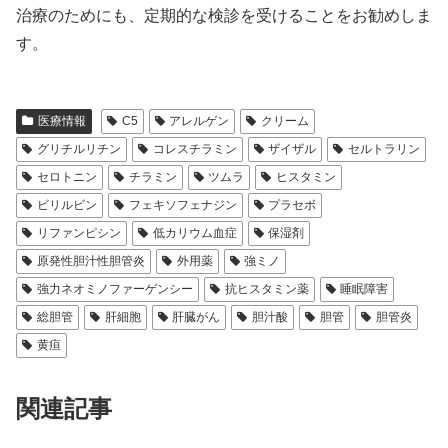
治療のためにも、定期的な検診を受けることをお勧めしま
す。
医療情報
C5
アレルゲン
クリーム
グリチルリチン
コレスチラミン
ザイザル
セルトラリン
セロトニン
チラミン
ツムラ
ヒスタミン
ビリルビン
フェキソフェナジン
プラセボ
リファンピシン
低カリウム血症
保湿剤
原発性胆汁性胆管炎
外用薬
強ミノ
強力ネオミノファーゲンシー
抗ヒスタミン薬
睡眠障害
総胆管
肝細胞
肝臓がん
胆汁酸
胆管
胆管炎
黄疸
関連記事