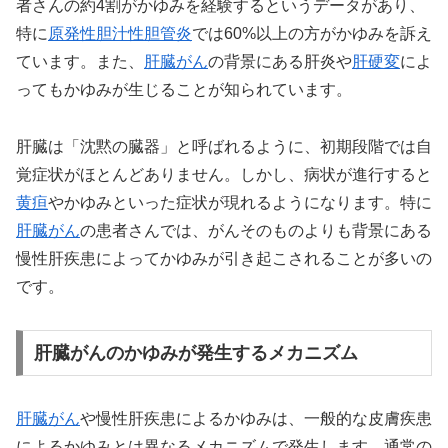
者さんの約4割がかゆみを経験するというデータがあり、
特に
原発性胆汁性胆管炎
では60%以上の方がかゆみを訴え
ています。また、
肝臓がん
の背景にある肝炎や
肝硬変
によ
ってもかゆみが生じることが知られています。
肝臓は「沈黙の臓器」と呼ばれるように、初期段階では自
覚症状がほとんどありません。しかし、病状が進行すると
黄疸
やかゆみといった症状が現れるようになります。特に
肝臓がん
の患者さんでは、がんそのものよりも背景にある
慢性肝疾患によってかゆみが引き起こされることが多いの
です。
肝臓がんのかゆみが発生するメカニズム
肝臓がん
や慢性肝疾患によるかゆみは、一般的な皮膚疾患
によるかゆみとは異なるメカニズムで発生します。通常の