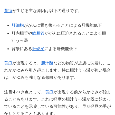
黄疸
が生じる主な原因は以下の通りです。
肝細胞
ががんに置き換わることによる肝機能低下
肝内胆管や
総胆管
ががんに圧迫されることによる胆
汁うっ滞
背景にある
肝硬変
による肝機能低下
黄疸
が出現すると、
胆汁酸
などの物質が皮膚に沈着し、こ
れがかゆみを引き起こします。特に胆汁うっ滞が強い場合
は、かゆみも強くなる傾向があります。
注目すべき点として、
黄疸
が出現する前からかゆみが始ま
ることもあります。これは軽度の胆汁うっ滞が既に始まっ
ていることを示唆している可能性があり、早期発見の手が
かりとなることもあります。