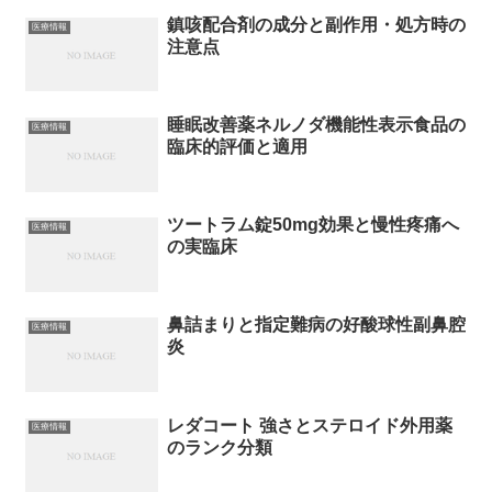
鎮咳配合剤の成分と副作用・処方時の
医療情報
注意点
睡眠改善薬ネルノダ機能性表示食品の
医療情報
臨床的評価と適用
ツートラム錠50mg効果と慢性疼痛へ
医療情報
の実臨床
鼻詰まりと指定難病の好酸球性副鼻腔
医療情報
炎
レダコート 強さとステロイド外用薬
医療情報
のランク分類