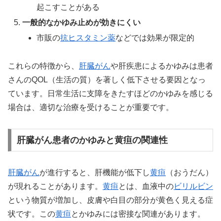
起こすことがある
一般的なかゆみ止めが効きにくい
市販の
抗ヒスタミン薬
などでは効果が限定的
これらの特徴から、
肝臓がん
や肝疾患によるかゆみは患者
さんのQOL（生活の質）を著しく低下させる要因となっ
ています。日常生活に支障をきたすほどのかゆみを感じる
場合は、適切な治療を受けることが重要です。
肝臓がん患者のかゆみと黄疸の関連性
肝臓がん
が進行すると、肝機能が低下し
黄疸
（おうだん）
が現れることがあります。
黄疸
とは、血液中の
ビリルビン
という物質が増加し、皮膚や白目の部分が黄色く見える症
状です。この
黄疸
とかゆみには密接な関連があります。