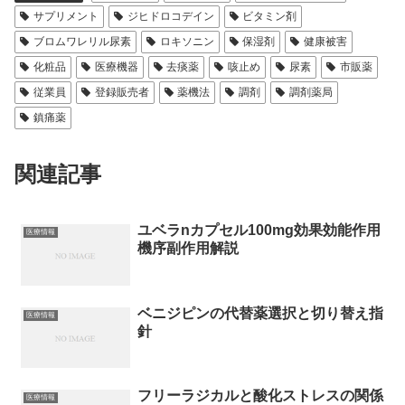
サプリメント
ジヒドロコデイン
ビタミン剤
ブロムワレリル尿素
ロキソニン
保湿剤
健康被害
化粧品
医療機器
去痰薬
咳止め
尿素
市販薬
従業員
登録販売者
薬機法
調剤
調剤薬局
鎮痛薬
関連記事
ユベラnカプセル100mg効果効能作用
医療情報
機序副作用解説
ベニジピンの代替薬選択と切り替え指
医療情報
針
フリーラジカルと酸化ストレスの関係
医療情報