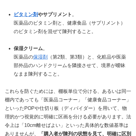
ビタミン剤
やサプリメント
。
医薬品のビタミン剤と、健康食品（サプリメント）
のビタミン剤を混ぜて陳列すること。
保湿クリーム
。
医薬品の
保湿剤
（第2類、第3類）と、化粧品や医薬
部外品のハンドクリームを隣接させて、境界が曖昧
なまま陳列すること。
これらを防ぐためには、棚板単位で分ける、あるいは同一
棚内であっても「医薬品コーナー」「健康食品コーナー」
といったPOPや仕切り板（ディバイダー）を用いて、物
理的かつ視覚的に明確に区画を分ける必要があります。法
令上は「10cm離せばよい」といった具体的な数値基準は
ありませんが、
「購入者が陳列の状態を見て、明確に区別