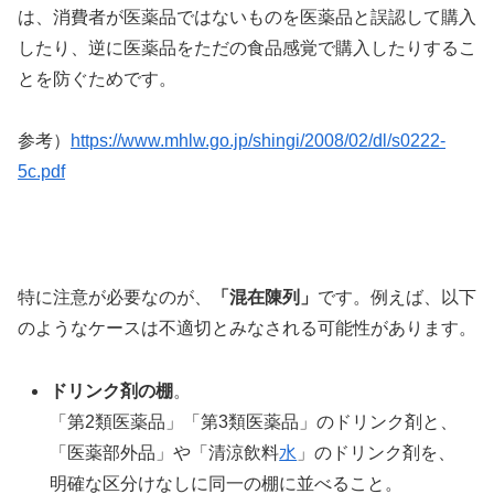
は、消費者が医薬品ではないものを医薬品と誤認して購入
したり、逆に医薬品をただの食品感覚で購入したりするこ
とを防ぐためです。
参考）
https://www.mhlw.go.jp/shingi/2008/02/dl/s0222-
5c.pdf
特に注意が必要なのが、
「混在陳列」
です。例えば、以下
のようなケースは不適切とみなされる可能性があります。
ドリンク剤の棚
。
「第2類医薬品」「第3類医薬品」のドリンク剤と、
「医薬部外品」や「清涼飲料
水
」のドリンク剤を、
明確な区分けなしに同一の棚に並べること。