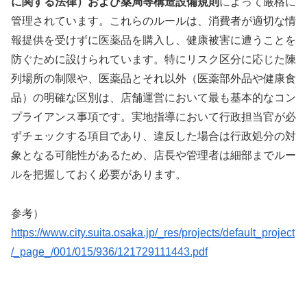
に関する法律）
および
薬局等構造設備規則
によって厳格に
管理されています。これらのルールは、消費者が適切な情
報提供を受けずに医薬品を購入し、健康被害に遭うことを
防ぐために設けられています。特にリスク区分に応じた陳
列場所の制限や、医薬品とそれ以外（医薬部外品や健康食
品）の明確な区別は、店舗運営において最も基本的なコン
プライアンス事項です。実地指導において行政担当官が必
ずチェックする項目であり、違反した場合は行政処分の対
象となる可能性があるため、店長や管理者は細部までルー
ルを把握しておく必要があります。
参考）
https://www.city.suita.osaka.jp/_res/projects/default_project
/_page_/001/015/936/121729111443.pdf