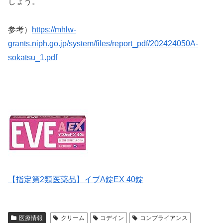
しょう。
参考）
https://mhlw-
grants.niph.go.jp/system/files/report_pdf/202424050A-
sokatsu_1.pdf
【指定第2類医薬品】イブA錠EX 40錠
医療情報
クリーム
コデイン
コンプライアンス