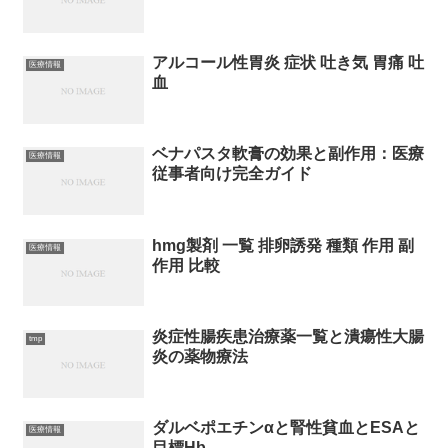
アルコール性胃炎 症状 吐き気 胃痛 吐
医療情報
血
ベナパスタ軟膏の効果と副作用：医療
医療情報
従事者向け完全ガイド
hmg製剤 一覧 排卵誘発 種類 作用 副
医療情報
作用 比較
炎症性腸疾患治療薬一覧と潰瘍性大腸
tmp
炎の薬物療法
ダルベポエチンαと腎性貧血とESAと
医療情報
目標Hb