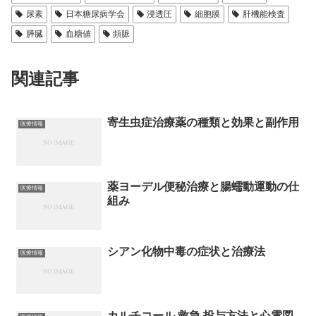
尿素
日本糖尿病学会
浸透圧
細胞膜
肝機能検査
膵臓
血糖値
頻脈
関連記事
寄生虫症治療薬の種類と効果と副作用
医療情報
薬ヨーデル便秘治療と腸蠕動運動の仕
医療情報
組み
シアン化物中毒の症状と治療法
医療情報
カルチコール 救急 投与方法と心電図