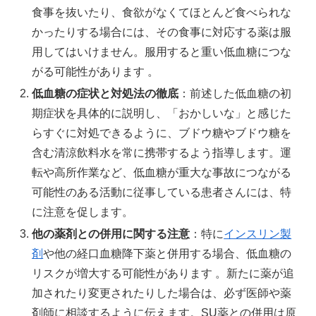
食事を抜いたり、食欲がなくてほとんど食べられな
かったりする場合には、その食事に対応する薬は服
用してはいけません。服用すると重い低血糖につな
がる可能性があります 。
低血糖の症状と対処法の徹底
：前述した低血糖の初
期症状を具体的に説明し、「おかしいな」と感じた
らすぐに対処できるように、ブドウ糖やブドウ糖を
含む清涼飲料水を常に携帯するよう指導します。運
転や高所作業など、低血糖が重大な事故につながる
可能性のある活動に従事している患者さんには、特
に注意を促します。
他の薬剤との併用に関する注意
：特に
インスリン製
剤
や他の経口血糖降下薬と併用する場合、低血糖の
リスクが増大する可能性があります 。新たに薬が追
加されたり変更されたりした場合は、必ず医師や薬
剤師に相談するように伝えます。SU薬との併用は原