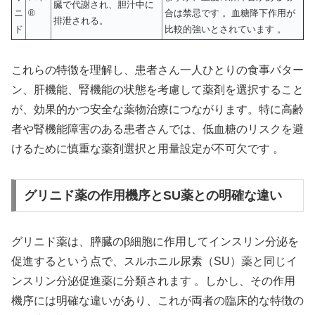
臓で代謝され、胆汁中に
ニ
®
合は禁忌です 。血糖降下作用が
排泄される。
ド
比較的強いとされています 。
これらの特徴を理解し、患者さん一人ひとりの食事パター
ン、肝機能、腎機能の状態を考慮して薬剤を選択すること
が、効果的かつ安全な薬物治療につながります。特に高齢
者や腎機能障害のある患者さんでは、低血糖のリスクを避
けるために慎重な薬剤選択と用量設定が不可欠です 。
グリニド薬の作用機序とSU薬との明確な違い
グリニド薬は、膵臓のβ細胞に作用してインスリン分泌を
促進するという点で、スルホニル尿素（SU）薬と同じイ
ンスリン分泌促進薬に分類されます 。しかし、その作用
機序には明確な違いがあり、これが両者の臨床的な特徴の