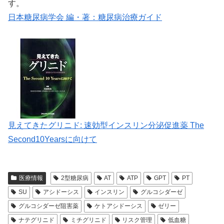
す。
日本糖尿病学会 編・著：糖尿病治療ガイド
見えてきたグリニド: 速効型インスリン分泌促進薬 The
Second10Yearsに向けて
医療情報
2型糖尿病
AT
ATP
GPT
PT
SU
アシドーシス
インスリン
グルコシダーゼ
グルコシダーゼ阻害薬
ケトアシドーシス
ゼリー
ナテグリニド
ミチグリニド
リスク管理
低血糖