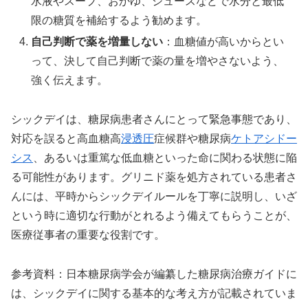
水液やスープ、おかゆ、ジュースなどで水分と最低
限の糖質を補給するよう勧めます。
自己判断で薬を増量しない
：血糖値が高いからとい
って、決して自己判断で薬の量を増やさないよう、
強く伝えます。
シックデイは、糖尿病患者さんにとって緊急事態であり、
対応を誤ると高血糖高
浸透圧
症候群や糖尿病
ケトアシドー
シス
、あるいは重篤な低血糖といった命に関わる状態に陥
る可能性があります。グリニド薬を処方されている患者さ
んには、平時からシックデイルールを丁寧に説明し、いざ
という時に適切な行動がとれるよう備えてもらうことが、
医療従事者の重要な役割です。
参考資料：日本糖尿病学会が編纂した糖尿病治療ガイドに
は、シックデイに関する基本的な考え方が記載されていま