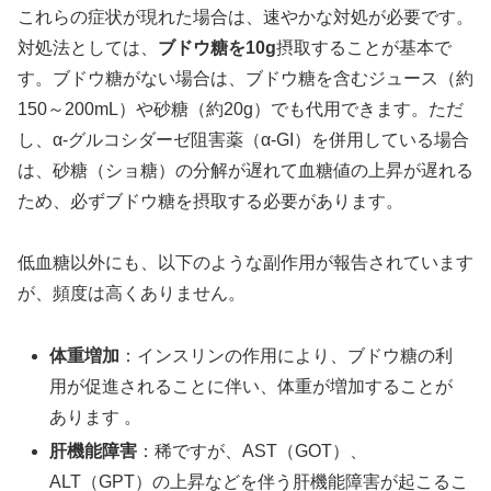
これらの症状が現れた場合は、速やかな対処が必要です。
対処法としては、
ブドウ糖を10g
摂取することが基本で
す。ブドウ糖がない場合は、ブドウ糖を含むジュース（約
150～200mL）や砂糖（約20g）でも代用できます。ただ
し、α-グルコシダーゼ阻害薬（α-GI）を併用している場合
は、砂糖（ショ糖）の分解が遅れて血糖値の上昇が遅れる
ため、必ずブドウ糖を摂取する必要があります。
低血糖以外にも、以下のような副作用が報告されています
が、頻度は高くありません。
体重増加
：インスリンの作用により、ブドウ糖の利
用が促進されることに伴い、体重が増加することが
あります 。
肝機能障害
：稀ですが、AST（GOT）、
ALT（GPT）の上昇などを伴う肝機能障害が起こるこ