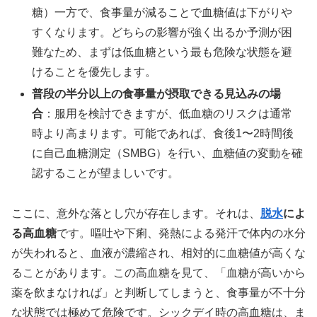
糖）一方で、食事量が減ることで血糖値は下がりや
すくなります。どちらの影響が強く出るか予測が困
難なため、まずは低血糖という最も危険な状態を避
けることを優先します。
普段の半分以上の食事量が摂取できる見込みの場
合
：服用を検討できますが、低血糖のリスクは通常
時より高まります。可能であれば、食後1〜2時間後
に自己血糖測定（SMBG）を行い、血糖値の変動を確
認することが望ましいです。
ここに、意外な落とし穴が存在します。それは、
脱水
によ
る高血糖
です。嘔吐や下痢、発熱による発汗で体内の水分
が失われると、血液が濃縮され、相対的に血糖値が高くな
ることがあります。この高血糖を見て、「血糖が高いから
薬を飲まなければ」と判断してしまうと、食事量が不十分
な状態では極めて危険です。シックデイ時の高血糖は、ま