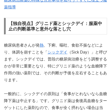
糖尿病治療薬の特殊な注意事項を知ろう！すぐに役立つ服
薬指導
【独自視点】グリニド薬とシックデイ：服薬中
止の判断基準と意外な落とし穴
糖尿病患者さんが発
熱
、下痢、嘔吐、食欲不振などによ
り、体調を崩すことを「
シックデイ
（Sick Day）」と呼び
ます。シックデイでは、普段の糖尿病治療をどう調整する
かが非常に重要となり、特にグリニド薬のような血糖降下
作用の強い薬剤では、その判断が予後を左右することもあ
ります。
一般的に、シックデイの原則は「食事がとれないなら血糖
降下薬は中止する」です。グリニド薬は食後高血糖をター
ゲットにした薬剤なので、食事が全く摂れない場合は当