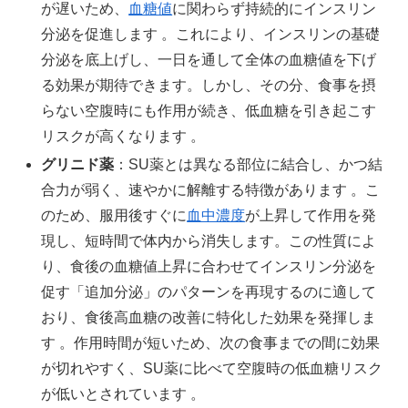
が遅いため、
血糖値
に関わらず持続的にインスリン
分泌を促進します 。これにより、インスリンの基礎
分泌を底上げし、一日を通して全体の血糖値を下げ
る効果が期待できます。しかし、その分、食事を摂
らない空腹時にも作用が続き、低血糖を引き起こす
リスクが高くなります 。
グリニド薬
：SU薬とは異なる部位に結合し、かつ結
合力が弱く、速やかに解離する特徴があります 。こ
のため、服用後すぐに
血中濃度
が上昇して作用を発
現し、短時間で体内から消失します。この性質によ
り、食後の血糖値上昇に合わせてインスリン分泌を
促す「追加分泌」のパターンを再現するのに適して
おり、食後高血糖の改善に特化した効果を発揮しま
す 。作用時間が短いため、次の食事までの間に効果
が切れやすく、SU薬に比べて空腹時の低血糖リスク
が低いとされています 。