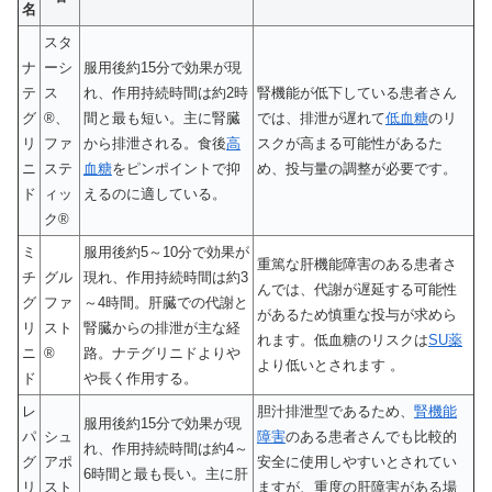
名
スタ
ナ
ーシ
服用後約15分で効果が現
テ
ス
れ、作用持続時間は約2時
腎機能が低下している患者さん
グ
®、
間と最も短い。主に腎臓
では、排泄が遅れて
低血糖
のリ
リ
ファ
から排泄される。食後
高
スクが高まる可能性があるた
ニ
ステ
血糖
をピンポイントで抑
め、投与量の調整が必要です。
ド
ィッ
えるのに適している。
ク®
ミ
服用後約5～10分で効果が
重篤な肝機能障害のある患者さ
チ
グル
現れ、作用持続時間は約3
んでは、代謝が遅延する可能性
グ
ファ
～4時間。肝臓での代謝と
があるため慎重な投与が求めら
リ
スト
腎臓からの排泄が主な経
れます。低血糖のリスクは
SU薬
ニ
®
路。ナテグリニドよりや
より低いとされます 。
ド
や長く作用する。
レ
胆汁排泄型であるため、
腎機能
服用後約15分で効果が現
パ
シュ
障害
のある患者さんでも比較的
れ、作用持続時間は約4～
グ
アポ
安全に使用しやすいとされてい
6時間と最も長い。主に肝
リ
スト
ますが、重度の肝障害がある場