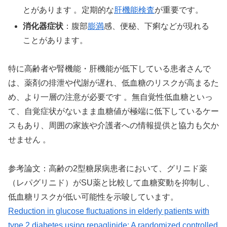
とがあります 。定期的な
肝機能検査
が重要です。
消化器症状
：腹部
膨満
感、便秘、下痢などが現れる
ことがあります。
特に高齢者や腎機能・肝機能が低下している患者さんで
は、薬剤の排泄や代謝が遅れ、低血糖のリスクが高まるた
め、より一層の注意が必要です 。無自覚性低血糖といっ
て、自覚症状がないまま血糖値が極端に低下しているケー
スもあり、周囲の家族や介護者への情報提供と協力も欠か
せません 。
参考論文：高齢の2型糖尿病患者において、グリニド薬
（レパグリニド）がSU薬と比較して血糖変動を抑制し、
低血糖リスクが低い可能性を示唆しています。
Reduction in glucose fluctuations in elderly patients with
type 2 diabetes using repaglinide: A randomized controlled