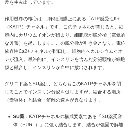
差を生み出しています。
作用機序の核心は、膵β細胞膜上にある「ATP感受性K+
（KATP）チャネル」です。このチャネルが閉じると、細
胞内にカリウムイオンが留まり、細胞膜が脱分極（電気的
な興奮）を起こします。この脱分極が引き金となり、電位
依存性Ca2+チャネルが開口し、細胞内へカルシウムイオ
ンが流入。最終的に、インスリンを含んだ分泌顆粒が細胞
膜と融合し、インスリンが血中に放出されます。
グリニド薬とSU薬は、どちらもこのKATPチャネルを閉
じることでインスリン分泌を促しますが、結合する場所
（受容体）と結合・解離の速さが異なります 。
SU薬
：KATPチャネルの構成要素である「SU薬受容
体（SUR1）」に強く結合します。結合が強固で解離