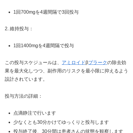
1回700mgを4週間隔で3回投与
2. 維持投与：
1回1400mgを4週間隔で投与
この投与スケジュールは、
アミロイド
β
プラーク
の除去効
果を最大化しつつ、副作用のリスクを最小限に抑えるよう
設計されています。
投与方法の詳細：
点滴静注で行います
少なくとも30分かけてゆっくりと投与します
投与終了後、30分間は患者さんの状態を観察します