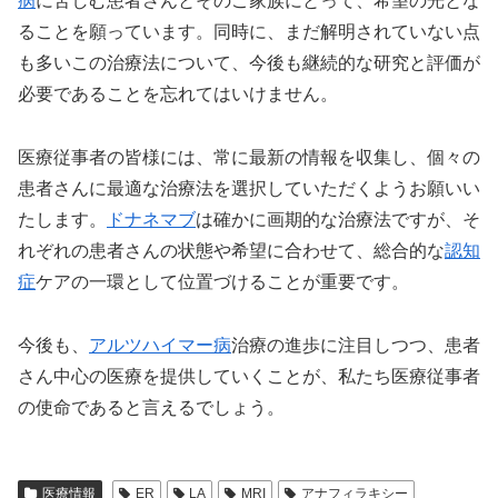
病
に苦しむ患者さんとそのご家族にとって、希望の光とな
ることを願っています。同時に、まだ解明されていない点
も多いこの治療法について、今後も継続的な研究と評価が
必要であることを忘れてはいけません。
医療従事者の皆様には、常に最新の情報を収集し、個々の
患者さんに最適な治療法を選択していただくようお願いい
たします。
ドナネマブ
は確かに画期的な治療法ですが、そ
れぞれの患者さんの状態や希望に合わせて、総合的な
認知
症
ケアの一環として位置づけることが重要です。
今後も、
アルツハイマー病
治療の進歩に注目しつつ、患者
さん中心の医療を提供していくことが、私たち医療従事者
の使命であると言えるでしょう。
医療情報
ER
LA
MRI
アナフィラキシー