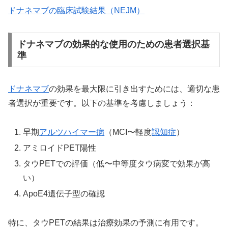
ドナネマブの臨床試験結果（NEJM）
ドナネマブの効果的な使用のための患者選択基
準
ドナネマブ
の効果を最大限に引き出すためには、適切な患
者選択が重要です。以下の基準を考慮しましょう：
早期
アルツハイマー病
（MCI〜軽度
認知症
）
アミロイドPET陽性
タウPETでの評価（低〜中等度タウ病変で効果が高
い）
ApoE4遺伝子型の確認
特に、タウPETの結果は治療効果の予測に有用です。