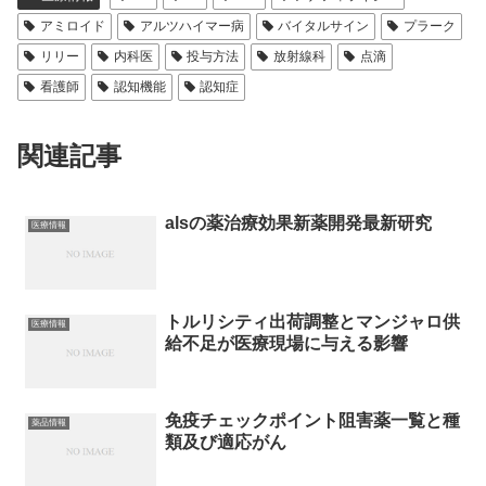
アミロイド
アルツハイマー病
バイタルサイン
プラーク
リリー
内科医
投与方法
放射線科
点滴
看護師
認知機能
認知症
関連記事
alsの薬治療効果新薬開発最新研究
医療情報
トルリシティ出荷調整とマンジャロ供
医療情報
給不足が医療現場に与える影響
免疫チェックポイント阻害薬一覧と種
薬品情報
類及び適応がん