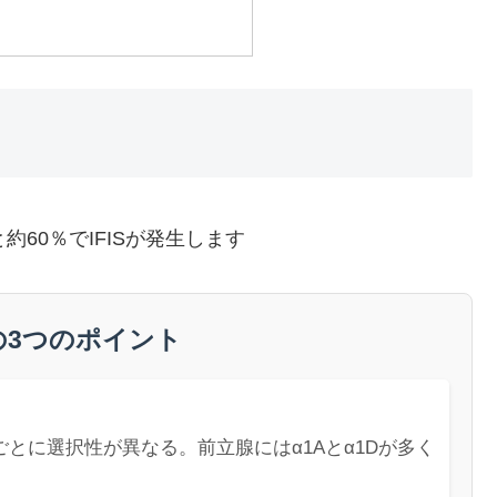
60％でIFISが発生します
の3つのポイント
剤ごとに選択性が異なる。前立腺にはα1Aとα1Dが多く