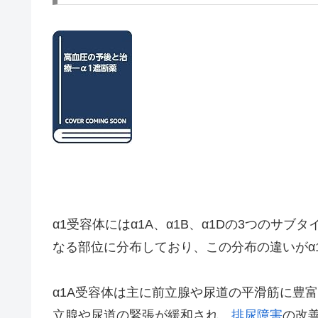
α1受容体にはα1A、α1B、α1Dの3つのサ
なる部位に分布しており、この分布の違いがα
α1A受容体は主に前立腺や尿道の平滑筋に豊
立腺や尿道の緊張が緩和され、
排尿障害
の改