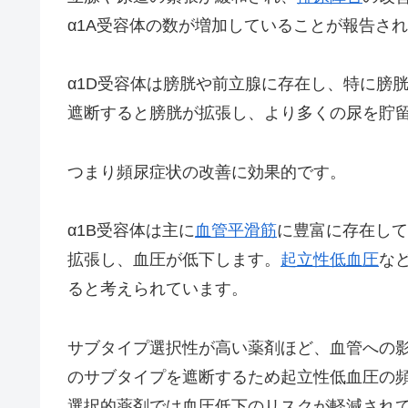
α1A受容体の数が増加していることが報告さ
α1D受容体は膀胱や前立腺に存在し、特に膀
遮断すると膀胱が拡張し、より多くの尿を貯
つまり頻尿症状の改善に効果的です。
α1B受容体は主に
血管平滑筋
に豊富に存在して
拡張し、血圧が低下します。
起立性低血圧
な
ると考えられています。
サブタイプ選択性が高い薬剤ほど、血管への
のサブタイプを遮断するため起立性低血圧の
選択的薬剤では血圧低下のリスクが軽減され