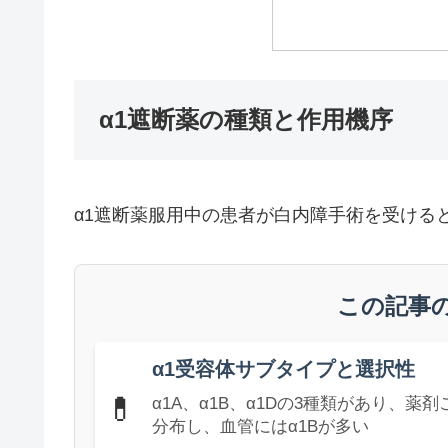
α1遮断薬の種類と作用機序
α1遮断薬服用中の患者が白内障手術を受けると約
この記事
α1受容体サブタイプと選択性
💊
α1A、α1B、α1Dの3種類があり、薬
分布し、血管にはα1Bが多い