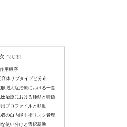
次
と作用機序
1受容体サブタイプと分布
立腺肥大症治療における一覧
血圧治療における種類と特徴
作用プロファイルと頻度
患者の白内障手術リスク管理
切な使い分けと選択基準