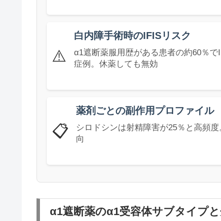
白内障手術時のIFISリスク
⚠️
α1遮断薬服用歴がある患者の約60％で
症例。休薬しても無効
薬剤ごとの副作用プロファイル
📋
シロドシンは射精障害が25％と高頻
向
α1遮断薬のα1受容体サブタイプ