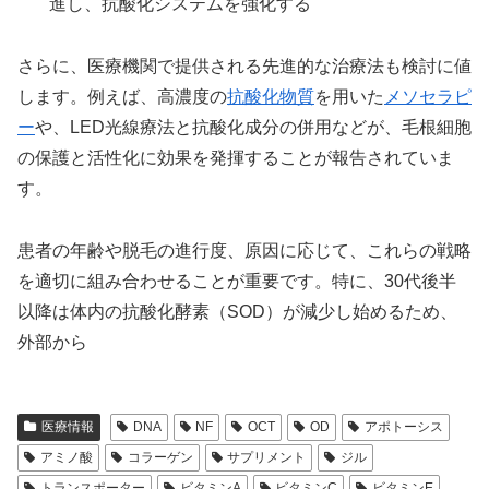
進し、抗酸化システムを強化する
さらに、医療機関で提供される先進的な治療法も検討に値
します。例えば、高濃度の
抗酸化物質
を用いた
メソセラピ
ー
や、LED光線療法と抗酸化成分の併用などが、毛根細胞
の保護と活性化に効果を発揮することが報告されていま
す。
患者の年齢や脱毛の進行度、原因に応じて、これらの戦略
を適切に組み合わせることが重要です。特に、30代後半
以降は体内の抗酸化酵素（SOD）が減少し始めるため、
外部から
医療情報
DNA
NF
OCT
OD
アポトーシス
アミノ酸
コラーゲン
サプリメント
ジル
トランスポーター
ビタミンA
ビタミンC
ビタミンE