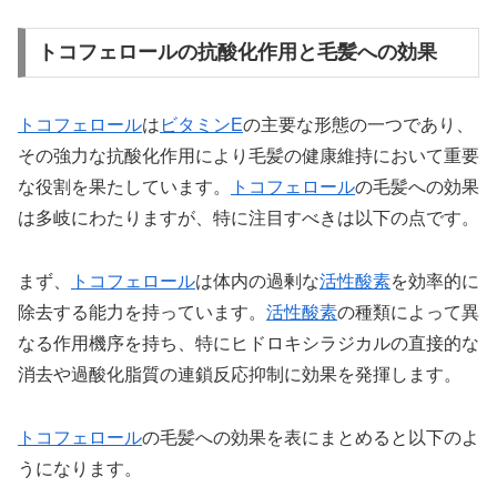
トコフェロールの抗酸化作用と毛髪への効果
トコフェロール
は
ビタミンE
の主要な形態の一つであり、
その強力な抗酸化作用により毛髪の健康維持において重要
な役割を果たしています。
トコフェロール
の毛髪への効果
は多岐にわたりますが、特に注目すべきは以下の点です。
まず、
トコフェロール
は体内の過剰な
活性酸素
を効率的に
除去する能力を持っています。
活性酸素
の種類によって異
なる作用機序を持ち、特にヒドロキシラジカルの直接的な
消去や過酸化脂質の連鎖反応抑制に効果を発揮します。
トコフェロール
の毛髪への効果を表にまとめると以下のよ
うになります。