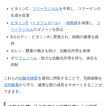
ビタミンC：
フリーラジカル
を中和し、コラーゲンの
生成を促進
ビタミンE
（
トコフェロール
）：
細胞膜
を保護し、
フ
リーラジカル
のダメージを防止
βカロテン：ビタミンAに変換され、細胞の健康を維
持
セレン：酵素の働きを助け、抗酸化作用を発揮
ポリ
フェノール
：強力な抗酸化作用を持ち、炎症を
抑制
これらの
抗酸化物質
を適切に摂取することで、毛根細胞を
活性酸素
から守り、健康な髪の成長をサポートすることが
できます。