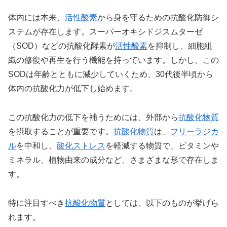
体内には本来、
活性酸素
から身を守るための抗酸化防御シ
ステムが存在します。スーパーオキシドジスムターゼ
（SOD）などの抗酸化酵素が
活性酸素
を抑制し、細胞組
織の修復や再生を行う機能を持っています。しかし、この
SODは年齢とともに減少していくため、30代後半頃から
体内の抗酸化力が低下し始めます。
この抗酸化力の低下を補うためには、外部から
抗酸化物質
を摂取することが重要です。
抗酸化物質
は、
フリーラジカ
ル
を中和し、
酸化ストレス
を軽減する物質で、ビタミンや
ミネラル、植物由来の成分など、さまざまな形で存在しま
す。
特に注目すべき
抗酸化物質
としては、以下のものが挙げら
れます。