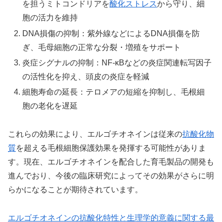
を担うミトコンドリアを
酸化ストレス
から守り、細
胞の活力を維持
DNA損傷の抑制：紫外線などによるDNA損傷を防
ぎ、毛母細胞の正常な分裂・増殖をサポート
炎症シグナルの抑制：NF-κBなどの炎症関連転写因子
の活性化を抑え、頭皮の炎症を軽減
細胞寿命の延長：テロメアの短縮を抑制し、毛根細
胞の老化を遅延
これらの効果により、エルゴチオネインは従来の
抗酸化物
質
を超える毛根細胞保護効果を発揮する可能性がありま
す。現在、エルゴチオネインを配合した育毛製品の開発も
進んでおり、今後の臨床研究によってその効果がさらに明
らかになることが期待されています。
エルゴチオネインの抗酸化特性と生理学的意義に関する最