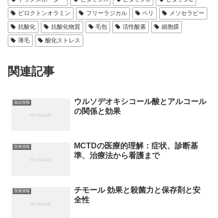
ピロクトンオラミン
フリーラジカル
ベリ
メソセラピー
抗酸化
抗酸化物質
毛包
活性酸素
細胞膜
薄毛
酸化ストレス
関連記事
ウルソデオキシコール酸とアルコール
薬品情報
の関係と効果
MCTDの医療的理解：症状、診断基
医療情報
準、治療法から看護まで
チモール 効果と殺菌力と保存剤と安
医療情報
全性