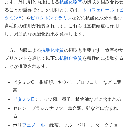
まず、外用剤と内服による
抗酸化物質
の摂取を組み合わせ
ることが重要です。外用剤としては、
トコフェロール
（
ビ
タミンE
）や
ピロクトンオラミン
などの抗酸化成分を含む
育毛剤の使用が推奨されます。これらは直接頭皮に作用
し、局所的な抗酸化効果を発揮します。
一方、内服による
抗酸化物質
の摂取も重要です。食事やサ
プリメントを通じて以下の
抗酸化物質
を積極的に摂取する
ことが推奨されます。
ビタミンC：柑橘類、キウイ、ブロッコリーなどに豊
富
ビタミンE
：ナッツ類、種子、植物油などに含まれる
セレン：ブラジルナッツ、魚介類、卵などに含まれ
る
ポリ
フェノール
：緑茶、ブルーベリー、ダークチョ