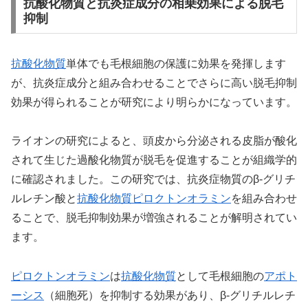
抗酸化物質と抗炎症成分の相乗効果による脱毛
抑制
抗酸化物質
単体でも毛根細胞の保護に効果を発揮します
が、抗炎症成分と組み合わせることでさらに高い脱毛抑制
効果が得られることが研究により明らかになっています。
ライオンの研究によると、頭皮から分泌される皮脂が酸化
されて生じた過酸化物質が脱毛を促進することが組織学的
に確認されました。この研究では、抗炎症物質のβ-グリチ
ルレチン酸と
抗酸化物質
ピロクトンオラミン
を組み合わせ
ることで、脱毛抑制効果が増強されることが解明されてい
ます。
ピロクトンオラミン
は
抗酸化物質
として毛根細胞の
アポト
ーシス
（細胞死）を抑制する効果があり、β-グリチルレチ