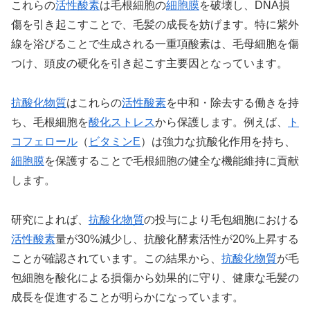
これらの
活性酸素
は毛根細胞の
細胞膜
を破壊し、DNA損
傷を引き起こすことで、毛髪の成長を妨げます。特に紫外
線を浴びることで生成される一重項酸素は、毛母細胞を傷
つけ、頭皮の硬化を引き起こす主要因となっています。
抗酸化物質
はこれらの
活性酸素
を中和・除去する働きを持
ち、毛根細胞を
酸化ストレス
から保護します。例えば、
ト
コフェロール
（
ビタミンE
）は強力な抗酸化作用を持ち、
細胞膜
を保護することで毛根細胞の健全な機能維持に貢献
します。
研究によれば、
抗酸化物質
の投与により毛包細胞における
活性酸素
量が30%減少し、抗酸化酵素活性が20%上昇する
ことが確認されています。この結果から、
抗酸化物質
が毛
包細胞を酸化による損傷から効果的に守り、健康な毛髪の
成長を促進することが明らかになっています。