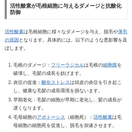
活性酸素が毛根細胞に与えるダメージと抗酸化
防御
活性酸素
は毛根細胞に様々なダメージを与え、脱毛や
薄毛
の原因
となります。具体的には、以下のような悪影響を及
ぼします。
毛根のダメージ：
フリーラジカル
は毛根の
細胞膜
を
破壊し、毛髪の成長を妨げます。
炎症の促進：
酸化ストレス
は頭皮の炎症を引き起こ
し、健康な毛髪の成長環境を損ないます。
早期老化：毛髪の細胞が早期に老化し、髪の成長が
遅くなります。
毛母細胞の
アポトーシス
（細胞死）：
活性酸素
は毛
母細胞の細胞死を促進し、脱毛を加速させます。