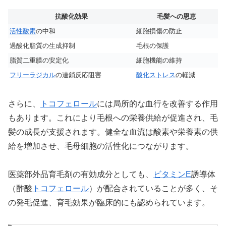
抗酸化効果
毛髪への恩恵
活性酸素
の中和
細胞損傷の防止
過酸化脂質の生成抑制
毛根の保護
脂質二重膜の安定化
細胞機能の維持
フリーラジカル
の連鎖反応阻害
酸化ストレス
の軽減
さらに、
トコフェロール
には局所的な血行を改善する作用
もあります。これにより毛根への栄養供給が促進され、毛
髪の成長が支援されます。健全な血流は酸素や栄養素の供
給を増加させ、毛母細胞の活性化につながります。
医薬部外品育毛剤の有効成分としても、
ビタミンE
誘導体
（酢酸
トコフェロール
）が配合されていることが多く、そ
の発毛促進、育毛効果が臨床的にも認められています。